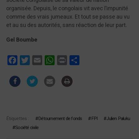
société congolaise de sa valeur de nation
organisée. Depuis, le congolais vit avec l’impunité
comme des vrais jumeaux. Et tout se passe au vu
et au su des autorités, sans réaction de leur part.
Gel Boumbe
Facebook
Twitter
Email
WhatsApp
Print
Partager
Étiquettes :
Détournement de fonds
FPI
Julien Paluku
Société civile