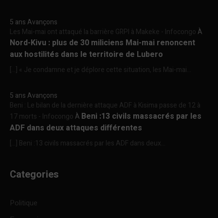
5 ans Avançons
Les Mai-mai ont attaqué la barrière GRPI à Makeke - Infocongo
À
Nord-Kivu : plus de 30 miliciens Mai-mai renoncent
aux hostilités dans le territoire de Lubero
[…] « Je condamne et je déplore cette situation, les Mai-mai...
5 ans Avançons
Beni : Le bilan de la dernière attaque ADF à Kisima passe de 12 à
Beni :13 civils massacrés par les
17 morts - Infocongo
À
ADF dans deux attaques différentes
[…] Beni :13 civils massacrés par les ADF dans deux...
Categories
Politique