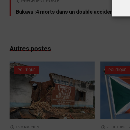
PRÉCÉDENT POSTE
Bukavu :4 morts dans un double accident
Autres postes
POLITIQUE
POLITIQUE
15 MARS 2019
20 OCTOBRE 