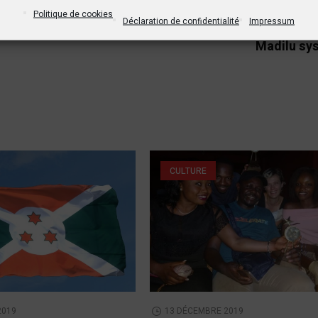
SUIVANT PO
Politique de cookies
Déclaration de confidentialité
Impressum
Musique : Il était une fois Jean de dieu Bial
Madilu sy
CULTURE
2019
13 DÉCEMBRE 2019