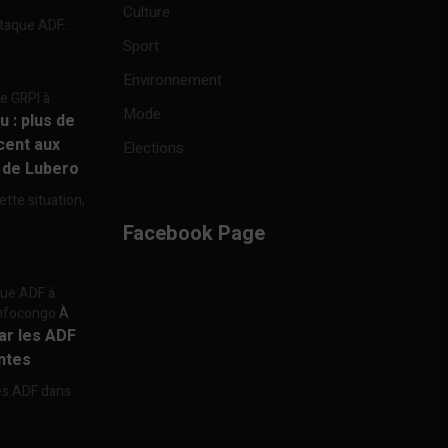
Culture
ttaque ADF...
Sport
Environnement
re GRPI à
Mode
u : plus de
cent aux
Elections
e de Lubero
ette situation,
Facebook Page
aque ADF à
 Infocongo
À
par les ADF
ntes
les ADF dans