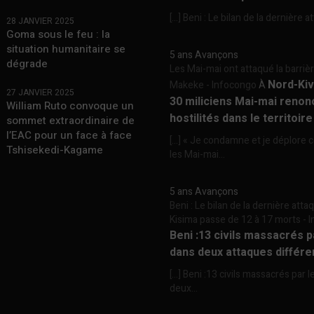
[…] Beni : Le bilan de la dernière a
28 JANVIER 2025
Goma sous le feu : la
situation humanitaire se
5 ans Avançons
dégrade
Les Mai-mai ont attaqué la barriè
Nord-Kiv
Makeke - Infocongo
À
27 JANVIER 2025
30 miliciens Mai-mai renon
William Ruto convoque un
hostilités dans le territoir
sommet extraordinaire de
l’EAC pour un face à face
[…] « Je condamne et je déplore c
Tshisekedi-Kagame
les Mai-mai...
5 ans Avançons
Beni : Le bilan de la dernière att
Kisima passe de 12 à 17 morts -
Beni :13 civils massacrés 
dans deux attaques différe
[…] Beni :13 civils massacrés par 
deux...