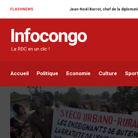
FLASHNEWS:
Jean-Noël Barrot, chef de la diplomatie française en 
SOCIÉTÉ
Infocongo
Butembo : Le SYECO me
nouvelle rentrée scolai
La RDC en un clic !
Azarias Mokonzi
Par
19 SEPTEMBRE 2020
Accueil
Politique
Economie
Culture
Spor