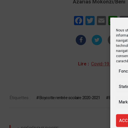
Azarias Mokonzi/Beni
Facebook
Twitter
Email
Wha
Nous ut
informa
navigat
technol
navigat
consent
caracté
Lire :
Covid-19 : respect
Fonc
Stati
Étiquettes :
Boycotte rentrée scolaire 2020-2021
Butembo
Mark
ACC