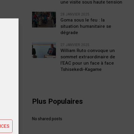
une visite sous haute tension
28 JANVIER 2025
Goma sous le feu : la
situation humanitaire se
dégrade
27 JANVIER 2025
William Ruto convoque un
sommet extraordinaire de
l’EAC pour un face à face
Tshisekedi-Kagame
tiques
Plus Populaires
ting
No shared posts
NCES