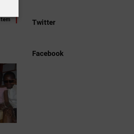
STE
u dit
stem
Twitter
Facebook