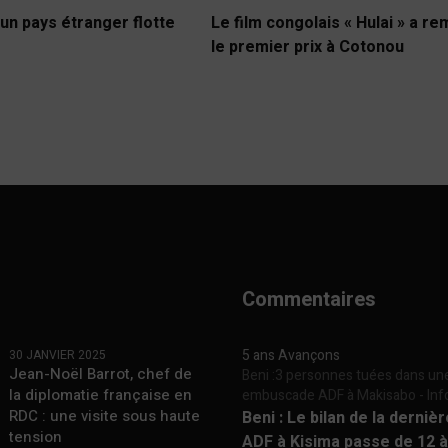
un pays étranger flotte
Le film congolais « Hulai » a r
le premier prix à Cotonou
Commentaires
5 ans Avançons
30 JANVIER 2025
Jean-Noël Barrot, chef de
Beni :3 personnes tuées dans un
la diplomatie française en
embuscade ADF à Makisabo - In
RDC : une visite sous haute
Beni : Le bilan de la derniè
tension
ADF à Kisima passe de 12 