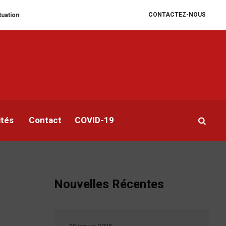
CONTACTEZ-NOUS
taire se dégrade
William Ruto convoque un sommet extraordinaire de l’EA
ités
Contact
COVID-19
Nouvelles Récentes