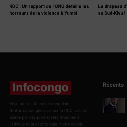
RDC : Un rapport de l’ONU détaille les
Le drapeau d’
horreurs de la violence à Yumbi
au Sud-Kivu !
Récents
Infocongo est un site congolais
d’information générale sur la RDC, créé et
animé par des journalistes attachés à
l’éthique et la déontologie. Notre devoir :