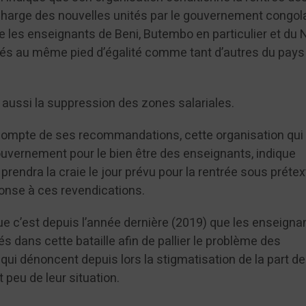
 charge des nouvelles unités par le gouvernement congola
e les enseignants de Beni, Butembo en particulier et du 
ités au même pied d’égalité comme tant d’autres du pays 
ssi la suppression des zones salariales.
compte de ses recommandations, cette organisation qui 
ouvernement pour le bien être des enseignants, indique
rendra la craie le jour prévu pour la rentrée sous prétex
ponse à ces revendications.
que c’est depuis l’année dernière (2019) que les enseigna
 dans cette bataille afin de pallier le problème des
ui dénoncent depuis lors la stigmatisation de la part d
 peu de leur situation.