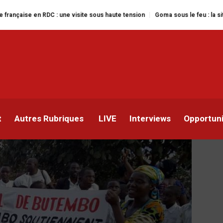
RDC : une visite sous haute tension
Goma sous le feu : la situation humani
nace de boycotter la
re
t
Autres Rubriques
LIVE
Interviews
Opportun