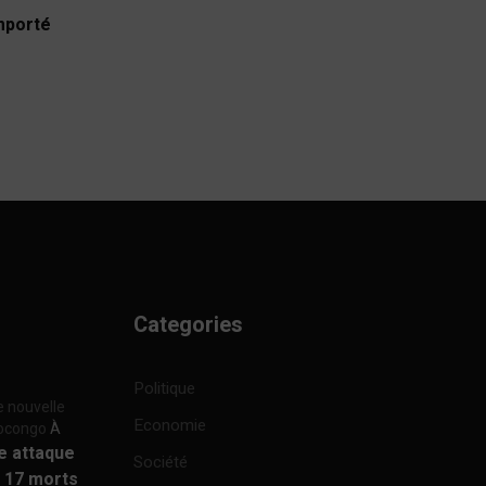
emporté
Categories
Politique
e nouvelle
Economie
focongo
À
re attaque
Société
à 17 morts