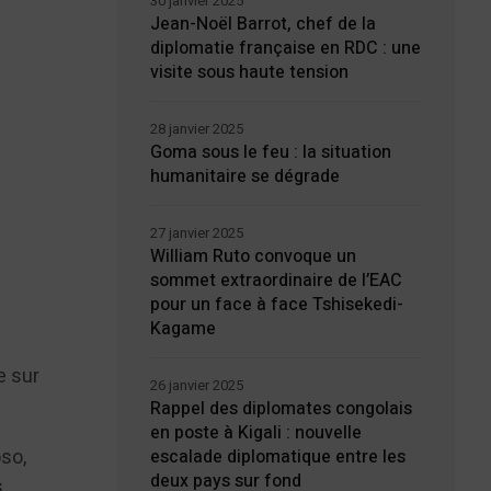
30 janvier 2025
Jean-Noël Barrot, chef de la
diplomatie française en RDC : une
visite sous haute tension
28 janvier 2025
Goma sous le feu : la situation
humanitaire se dégrade
27 janvier 2025
William Ruto convoque un
sommet extraordinaire de l’EAC
pour un face à face Tshisekedi-
Kagame
e sur
26 janvier 2025
Rappel des diplomates congolais
en poste à Kigali : nouvelle
so,
escalade diplomatique entre les
deux pays sur fond
s