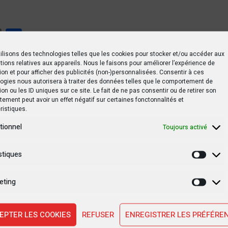
tsApp
Print
Partager
ilisons des technologies telles que les cookies pour stocker et/ou accéder aux
tions relatives aux appareils. Nous le faisons pour améliorer l’expérience de
ion et pour afficher des publicités (non-)personnalisées. Consentir à ces
ogies nous autorisera à traiter des données telles que le comportement de
ion ou les ID uniques sur ce site. Le fait de ne pas consentir ou de retirer son
ement peut avoir un effet négatif sur certaines fonctonnalités et
ristiques.
 des mesures barrière, bon pour les médias !
tionnel
Toujours activé
stiques
Statis
Syeco
eting
Marke
EPTER LES COOKIES
REFUSER
ENREGISTRER LES PRÉFÉRE