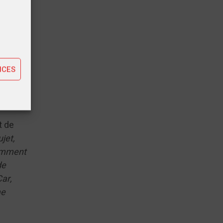
tiques
ting
NCES
t de
jet,
tamment
de
Car,
me