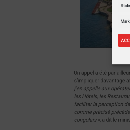
Stati
Mark
ACC
Go
Un appel a été par aille
s’impliquer davantage a
j’en appelle aux opérat
les Hôtels, les Restaura
faciliter la perception 
comme précisé précédem
congolais »
, a dit le mi