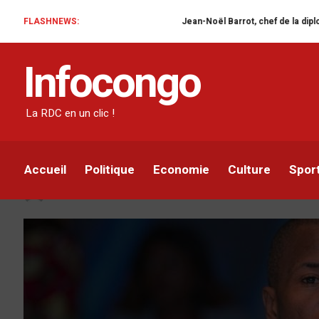
FLASHNEWS:
Jean-Noël Barrot, chef de la diplomatie française en RD
ECONOMIE
Infocongo
Lancement de la 2e pha
perception de la redev
La RDC en un clic !
touristique dans le s
Accueil
Politique
Economie
Culture
Spor
Yves Van Der Mboyo
Par
11 SEPTEMBRE 2020