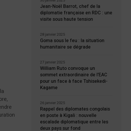
30 janvier 2025
Jean-Noël Barrot, chef de la
diplomatie française en RDC : une
visite sous haute tension
28 janvier 2025
Goma sous le feu : la situation
humanitaire se dégrade
27 janvier 2025
William Ruto convoque un
sommet extraordinaire de l’EAC
pour un face à face Tshisekedi-
Kagame
la
bre,
26 janvier 2025
rendre
Rappel des diplomates congolais
uration
en poste à Kigali : nouvelle
escalade diplomatique entre les
deux pays sur fond