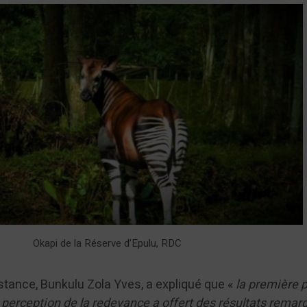
Okapi de la Réserve d’Epulu, RDC
tance, Bunkulu Zola Yves, a expliqué que «
la première 
 perception de la redevance a offert des résultats remar