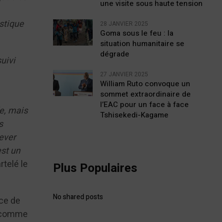
une visite sous haute tension
istique
28 JANVIER 2025
Goma sous le feu : la
situation humanitaire se
dégrade
uivi
27 JANVIER 2025
William Ruto convoque un
sommet extraordinaire de
l’EAC pour un face à face
e, mais
Tshisekedi-Kagame
s
ever
est un
rtelé le
Plus Populaires
No shared posts
nce de
e comme