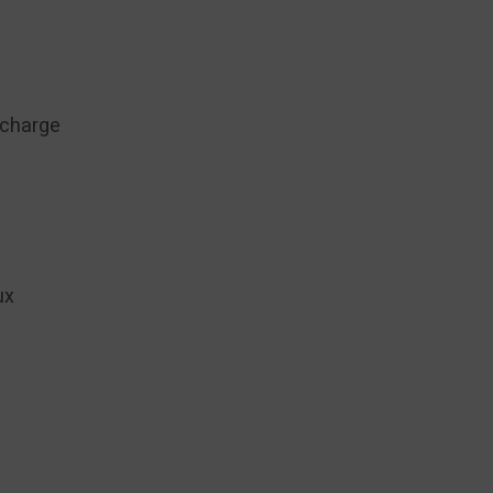
 charge
ux