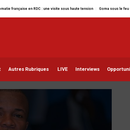
C : une visite sous haute tension
Goma sous le feu : la situation humanita
se de numérisation de la
ance du Fonds de promoti
ecteur d’HORECA
t
Autres Rubriques
LIVE
Interviews
Opportun