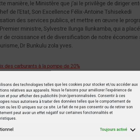
te manière, le Ministère que j’ai le privilège de diriger en
Chef de l’Etat, Son Excellence Félix-Antoine Tshisekedi
sation des services publics, et mettre en œuvre le pro
Premier ministre, Sylvestre Ilunga Ilunkamba, qui a placé
de croissance et de diversification de notre économie »
ourisme, Dr Bunkulu zola yves.
rix des carburants à la pompe de 20%
ilisons des technologies telles que les cookies pour stocker et/ou accéder aux
tions relatives aux appareils. Nous le faisons pour améliorer l’expérience de
ion et pour afficher des publicités (non-)personnalisées. Consentir à ces
ogies nous autorisera à traiter des données telles que le comportement de
ion ou les ID uniques sur ce site. Le fait de ne pas consentir ou de retirer son
ement peut avoir un effet négatif sur certaines fonctonnalités et
ristiques.
tionnel
Toujours activé