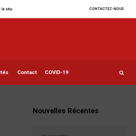
CONTACTEZ-NOUS
ire se dégrade
William Ruto convoque un sommet extraordinaire de l’EAC 
on
ités
Contact
COVID-19
Nouvelles Récentes