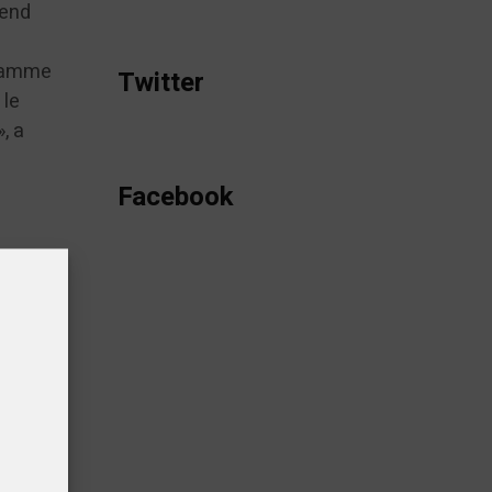
tend
gramme
Twitter
 le
, a
Facebook