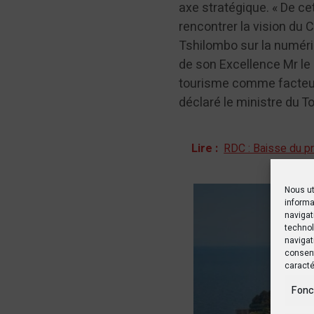
axe stratégique. « De cet
rencontrer la vision du 
Tshilombo sur la numéri
de son Excellence Mr le 
tourisme comme facteur 
déclaré le ministre du T
Lire :
RDC : Baisse du p
Nous ut
informa
navigat
technol
navigat
consent
caracté
Fonc