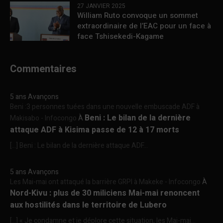
27 JANVIER 2025
William Ruto convoque un sommet
extraordinaire de l’EAC pour un face à
face Tshisekedi-Kagame
Commentaires
5 ans Avançons
Beni :3 personnes tuées dans une nouvelle embuscade ADF à
Beni : Le bilan de la dernière
Makisabo - Infocongo
À
attaque ADF à Kisima passe de 12 à 17 morts
[…] Beni : Le bilan de la dernière attaque ADF...
5 ans Avançons
Les Mai-mai ont attaqué la barrière GRPI à Makeke - Infocongo
À
Nord-Kivu : plus de 30 miliciens Mai-mai renoncent
aux hostilités dans le territoire de Lubero
[…] « Je condamne et je déplore cette situation, les Mai-mai...