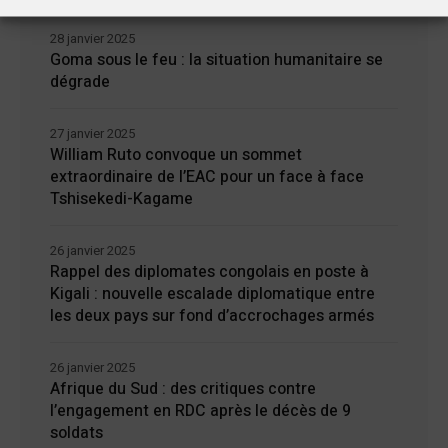
28 janvier 2025
Goma sous le feu : la situation humanitaire se
dégrade
27 janvier 2025
William Ruto convoque un sommet
extraordinaire de l’EAC pour un face à face
Tshisekedi-Kagame
26 janvier 2025
Rappel des diplomates congolais en poste à
Kigali : nouvelle escalade diplomatique entre
les deux pays sur fond d’accrochages armés
26 janvier 2025
Afrique du Sud : des critiques contre
l’engagement en RDC après le décès de 9
soldats