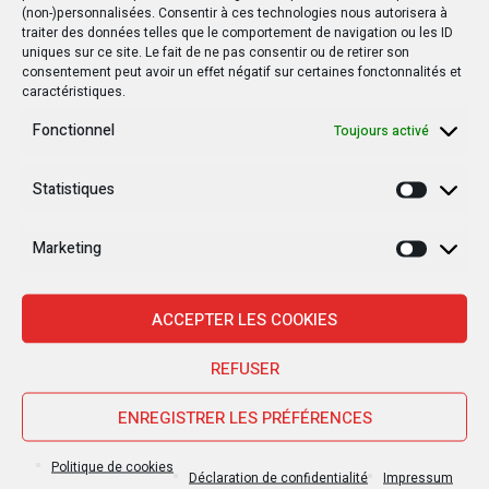
(non-)personnalisées. Consentir à ces technologies nous autorisera à
traiter des données telles que le comportement de navigation ou les ID
uniques sur ce site. Le fait de ne pas consentir ou de retirer son
consentement peut avoir un effet négatif sur certaines fonctonnalités et
caractéristiques.
Fonctionnel
Toujours activé
Statistiques
Statisti
Marketing
Marketi
Nouvelles Récentes
ACCEPTER LES COOKIES
REFUSER
30 janvier 2025
ENREGISTRER LES PRÉFÉRENCES
Jean-Noël Barrot, chef de la diplomatie
française en RDC : une visite sous haute
Politique de cookies
tension
Déclaration de confidentialité
Impressum