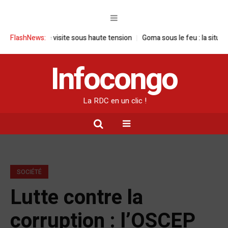
C : une visite sous haute tension
FlashNews:
Goma sous le feu : la situation human
Infocongo
La RDC en un clic !
SOCIÉTÉ
Lutte contre la
corruption : l’OSCEP