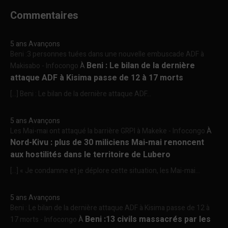
Commentaires
5 ans Avançons
Beni :3 personnes tuées dans une nouvelle embuscade ADF à
Beni : Le bilan de la dernière
Makisabo - Infocongo
À
attaque ADF à Kisima passe de 12 à 17 morts
[…] Beni : Le bilan de la dernière attaque ADF...
5 ans Avançons
Les Mai-mai ont attaqué la barrière GRPI à Makeke - Infocongo
À
Nord-Kivu : plus de 30 miliciens Mai-mai renoncent
aux hostilités dans le territoire de Lubero
[…] « Je condamne et je déplore cette situation, les Mai-mai...
5 ans Avançons
Beni : Le bilan de la dernière attaque ADF à Kisima passe de 12 à
Beni :13 civils massacrés par les
17 morts - Infocongo
À