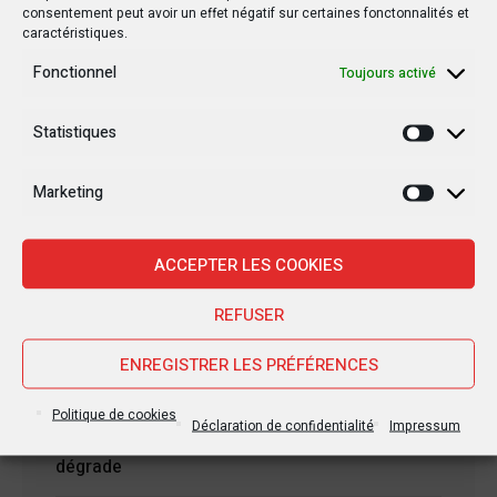
consentement peut avoir un effet négatif sur certaines fonctonnalités et
caractéristiques.
Fonctionnel
Toujours activé
Statistiques
Statisti
Nouvelles Récentes
Marketing
Marketi
ACCEPTER LES COOKIES
30 janvier 2025
Jean-Noël Barrot, chef de la diplomatie
REFUSER
française en RDC : une visite sous haute
tension
ENREGISTRER LES PRÉFÉRENCES
Politique de cookies
28 janvier 2025
Déclaration de confidentialité
Impressum
Goma sous le feu : la situation humanitaire se
dégrade