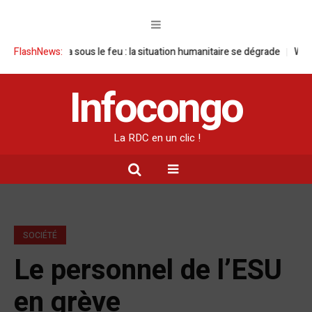
Goma sous le feu : la situation humanitaire se dégrade
FlashNews:
William Ruto
Infocongo
La RDC en un clic !
SOCIÉTÉ
Le personnel de l’ESU
en grève