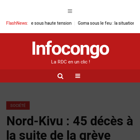
 une visite sous haute tension
FlashNews:
Goma sous le feu : la situation humanit
Infocongo
La RDC en un clic !
SOCIÉTÉ
Nord-Kivu : 45 décès à
la suite de la grève