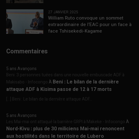
27 JANVIER 2025
William Ruto convoque un sommet
extraordinaire de l’EAC pour un face à
face Tshisekedi-Kagame
Commentaires
5 ans Avançons
Beni :3 personnes tuées dans une nouvelle embuscade ADF à
Beni : Le bilan de la dernière
Makisabo - Infocongo
À
attaque ADF à Kisima passe de 12 à 17 morts
[…] Beni : Le bilan de la dernière attaque ADF...
5 ans Avançons
Les Mai-mai ont attaqué la barrière GRPI à Makeke - Infocongo
À
Nord-Kivu : plus de 30 miliciens Mai-mai renoncent
aux hostilités dans le territoire de Lubero