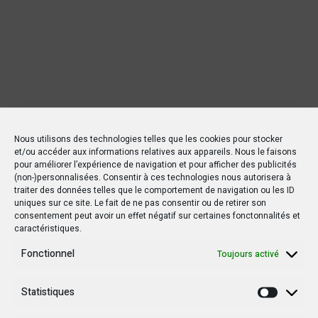
Nous utilisons des technologies telles que les cookies pour stocker
et/ou accéder aux informations relatives aux appareils. Nous le faisons
pour améliorer l’expérience de navigation et pour afficher des publicités
(non-)personnalisées. Consentir à ces technologies nous autorisera à
traiter des données telles que le comportement de navigation ou les ID
uniques sur ce site. Le fait de ne pas consentir ou de retirer son
consentement peut avoir un effet négatif sur certaines fonctonnalités et
Nouvelles Récentes
caractéristiques.
Fonctionnel
Toujours activé
30 janvier 2025
Statistiques
Jean-Noël Barrot, chef de la diplomatie
Statisti
française en RDC : une visite sous haute