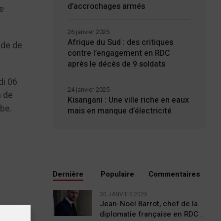
d’accrochages armés
e
26 janvier 2025
Afrique du Sud : des critiques
ade de
contre l’engagement en RDC
après le décès de 9 soldats
di 06
24 janvier 2025
a de
Kisangani : Une ville riche en eaux
be.
mais en manque d’électricité
Dernière
Populaire
Commentaires
30 JANVIER 2025
Jean-Noël Barrot, chef de la
diplomatie française en RDC :