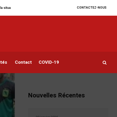
CONTACTEZ-NOUS
manitaire se dégrade
William Ruto convoque un sommet extraordinaire de 
ités
Contact
COVID-19
Nouvelles Récentes