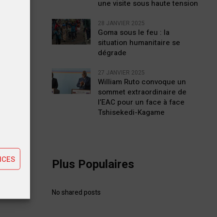
une visite sous haute tension
28 JANVIER 2025
Goma sous le feu : la
situation humanitaire se
dégrade
27 JANVIER 2025
William Ruto convoque un
sommet extraordinaire de
l’EAC pour un face à face
tiques
Tshisekedi-Kagame
STE
ting
s de
inale
NCES
Plus Populaires
No shared posts