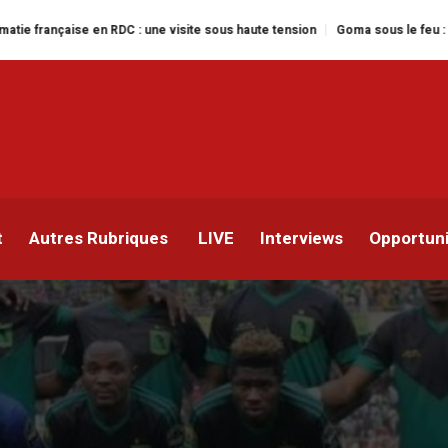
e en RDC : une visite sous haute tension
Goma sous le feu : la situation hu
cte sa loi à Rangers (4-0)
t
Autres Rubriques
LIVE
Interviews
Opportun