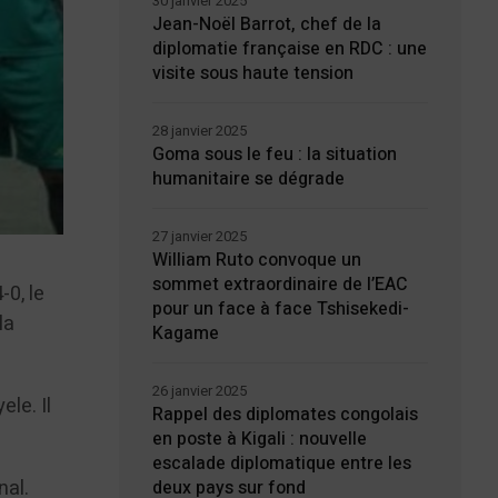
30 janvier 2025
Jean-Noël Barrot, chef de la
diplomatie française en RDC : une
visite sous haute tension
28 janvier 2025
Goma sous le feu : la situation
humanitaire se dégrade
27 janvier 2025
William Ruto convoque un
sommet extraordinaire de l’EAC
-0, le
pour un face à face Tshisekedi-
la
Kagame
26 janvier 2025
ele. Il
Rappel des diplomates congolais
en poste à Kigali : nouvelle
escalade diplomatique entre les
nal.
deux pays sur fond