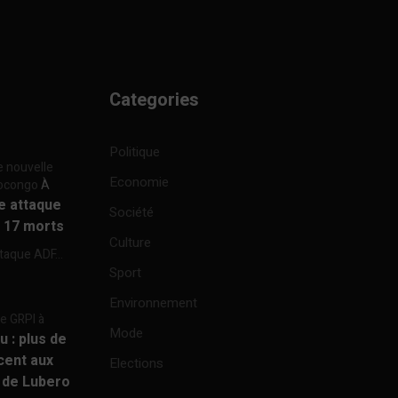
Categories
Politique
e nouvelle
Economie
focongo
À
re attaque
Société
à 17 morts
Culture
ttaque ADF...
Sport
Environnement
re GRPI à
Mode
u : plus de
cent aux
Elections
e de Lubero