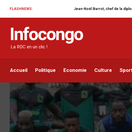
FLASHNEWS:
Jean-Noël Barrot, chef de la diplomatie français
SPORT
Infocongo
Linafoot-D1: V. Club di
La RDC en un clic !
Armel Langanda
Par
5 FÉVRIER 2020
Accueil
Politique
Economie
Culture
Spor