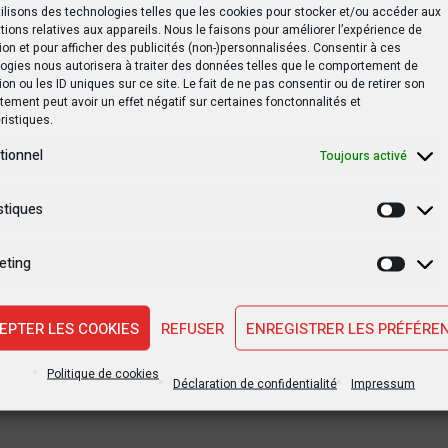
ilisons des technologies telles que les cookies pour stocker et/ou accéder aux
tions relatives aux appareils. Nous le faisons pour améliorer l’expérience de
es travaux des états généraux des sports
ion et pour afficher des publicités (non-)personnalisées. Consentir à ces
ogies nous autorisera à traiter des données telles que le comportement de
ion ou les ID uniques sur ce site. Le fait de ne pas consentir ou de retirer son
ement peut avoir un effet négatif sur certaines fonctonnalités et
ristiques.
tionnel
Toujours activé
stiques
Statis
SUIVANT PO
eting
Marke
CAF-C1 : TP Mazembe affronte Raja en quart
f
EPTER LES COOKIES
REFUSER
ENREGISTRER LES PRÉFÉRE
Politique de cookies
Déclaration de confidentialité
Impressum