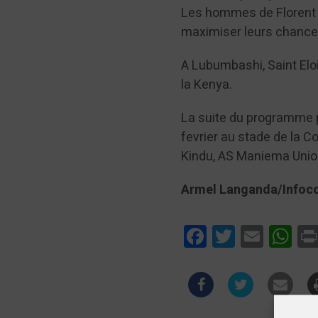
Les hommes de Florent 
maximiser leurs chance
A Lubumbashi, Saint Elo
la Kenya.
La suite du programme 
fevrier au stade de la 
Kindu, AS Maniema Unio
Armel Langanda/Infoc
Facebook
Twitter
Email
Wha