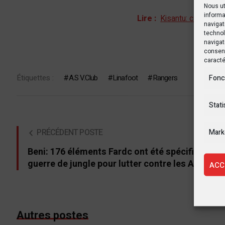
Nous ut
informa
Lire :
Kisantu: clôture d
navigat
technol
navigat
consent
caracté
Étiquettes :
A.S V.Club
Linafoot
Rangers
Fonc
Stati
PRÉCÉDENT POSTE
Mark
Beni: 176 éléments Fardc ont été spécifiés en
guerre de jungle pour lutter contre les Adf
ACC
Autres postes