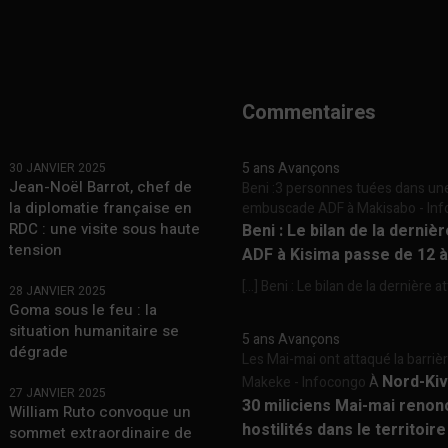
Commentaires
5 ans Avançons
30 JANVIER 2025
Jean-Noël Barrot, chef de
Beni :3 personnes tuées dans un
la diplomatie française en
embuscade ADF à Makisabo - In
RDC : une visite sous haute
Beni : Le bilan de la derniè
tension
ADF à Kisima passe de 12 
[…] Beni : Le bilan de la dernière a
28 JANVIER 2025
Goma sous le feu : la
situation humanitaire se
5 ans Avançons
dégrade
Les Mai-mai ont attaqué la barriè
Nord-Kiv
Makeke - Infocongo
À
27 JANVIER 2025
30 miliciens Mai-mai renon
William Ruto convoque un
hostilités dans le territoir
sommet extraordinaire de