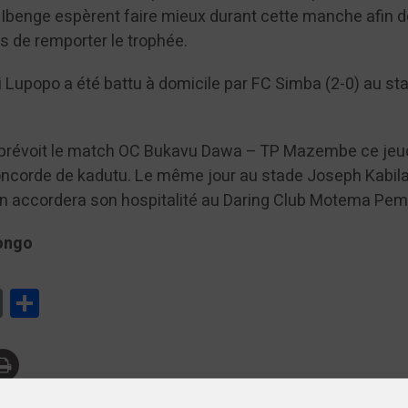
Ibenge espèrent faire mieux durant cette manche afin d
s de remporter le trophée.
i Lupopo a été battu à domicile par FC Simba (2-0) au st
prévoit le match OC Bukavu Dawa – TP Mazembe ce jeu
Concorde de kadutu. Le même jour au stade Joseph Kabil
n accordera son hospitalité au Daring Club Motema Pem
ongo
tsApp
Print
Partager