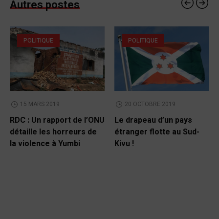
Autres postes
POLITIQUE
POLITIQUE
15 MARS 2019
20 OCTOBRE 2019
RDC : Un rapport de l’ONU
Le drapeau d’un pays
détaille les horreurs de
étranger flotte au Sud-
la violence à Yumbi
Kivu !