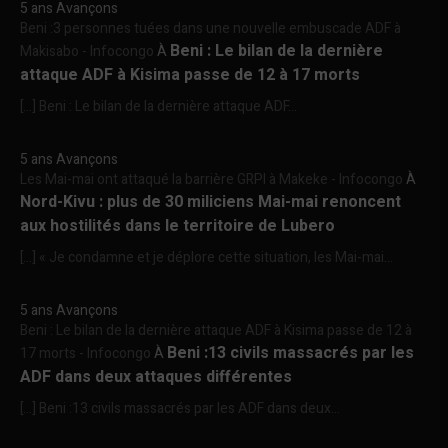
5 ans Avançons
Beni :3 personnes tuées dans une nouvelle embuscade ADF à
Beni : Le bilan de la dernière
Makisabo - Infocongo
À
attaque ADF à Kisima passe de 12 à 17 morts
[…] Beni : Le bilan de la dernière attaque ADF...
5 ans Avançons
Les Mai-mai ont attaqué la barrière GRPI à Makeke - Infocongo
À
Nord-Kivu : plus de 30 miliciens Mai-mai renoncent
aux hostilités dans le territoire de Lubero
[…] « Je condamne et je déplore cette situation, les Mai-mai...
5 ans Avançons
Beni : Le bilan de la dernière attaque ADF à Kisima passe de 12 à
Beni :13 civils massacrés par les
17 morts - Infocongo
À
ADF dans deux attaques différentes
[…] Beni :13 civils massacrés par les ADF dans deux...