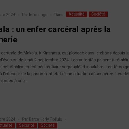
Actualité
Société
Dans
bre 2024
Par
Infocongo
la : un enfer carcéral après la
nerie
 centrale de Makala, à Kinshasa, est plongée dans le chaos depuis l
 d’évasion de lundi 2 septembre 2024. Les autorités peinent à rétablir 
e cet établissement pénitentiaire surpeuplé et insalubre. Les témoig
s à l’intérieur de la prison font état d’une situation désespérée. Les d
rontés à une...
bre 2024
Par
Barca Horly Fibilulu
tualité
Sécurité
Société