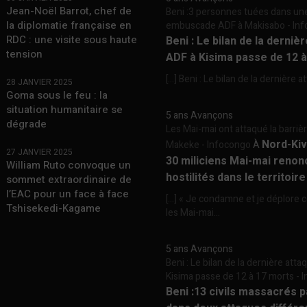
Jean-Noël Barrot, chef de
Beni :3 personnes tuées dans un
la diplomatie française en
embuscade ADF à Makisabo - In
RDC : une visite sous haute
Beni : Le bilan de la derniè
tension
ADF à Kisima passe de 12 
[…] Beni : Le bilan de la dernière a
28 JANVIER 2025
Goma sous le feu : la
situation humanitaire se
5 ans Avançons
dégrade
Les Mai-mai ont attaqué la barriè
Nord-Kiv
Makeke - Infocongo
À
27 JANVIER 2025
30 miliciens Mai-mai renon
William Ruto convoque un
hostilités dans le territoir
sommet extraordinaire de
l’EAC pour un face à face
[…] « Je condamne et je déplore c
Tshisekedi-Kagame
les Mai-mai...
5 ans Avançons
Beni : Le bilan de la dernière att
Kisima passe de 12 à 17 morts -
Beni :13 civils massacrés 