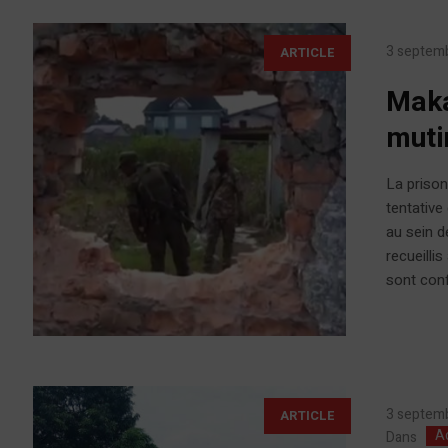
3 septem
ARTICLE
Maka
muti
La prison
tentative
au sein d
recueilli
sont conf
3 septem
ARTICLE
Ac
Dans