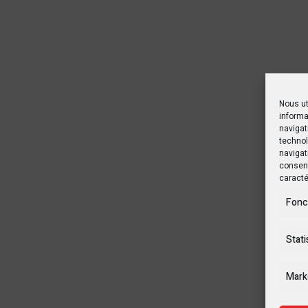
Nous ut
informa
navigat
technol
navigat
consent
caracté
Fonc
Stati
Mark