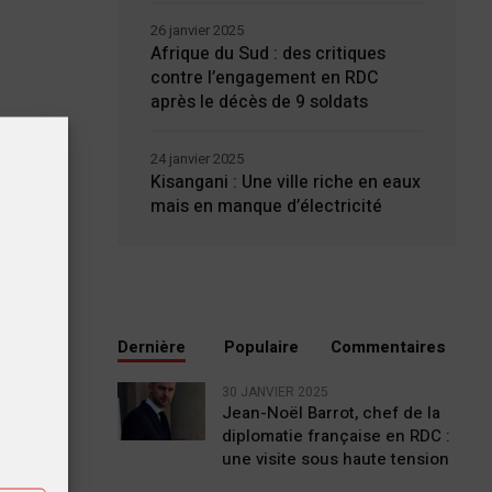
26 janvier 2025
Afrique du Sud : des critiques
contre l’engagement en RDC
après le décès de 9 soldats
24 janvier 2025
Kisangani : Une ville riche en eaux
mais en manque d’électricité
Dernière
Populaire
Commentaires
tiques
30 JANVIER 2025
Jean-Noël Barrot, chef de la
diplomatie française en RDC :
ting
une visite sous haute tension