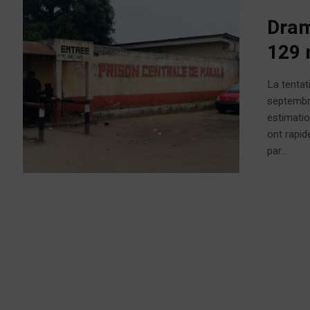
Dram
129 
La tentat
septembre
estimatio
ont rapid
par...