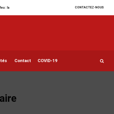
CONTACTEZ-NOUS
tion humanitaire se dégrade
William Ruto convoque un sommet extraordina
ités
Contact
COVID-19
aire