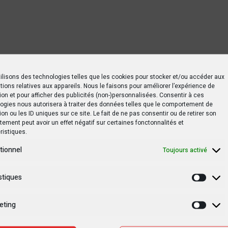
ilisons des technologies telles que les cookies pour stocker et/ou accéder aux
tions relatives aux appareils. Nous le faisons pour améliorer l’expérience de
ion et pour afficher des publicités (non-)personnalisées. Consentir à ces
ogies nous autorisera à traiter des données telles que le comportement de
ion ou les ID uniques sur ce site. Le fait de ne pas consentir ou de retirer son
ement peut avoir un effet négatif sur certaines fonctonnalités et
ristiques.
tionnel
Toujours activé
stiques
Statis
eting
Marke