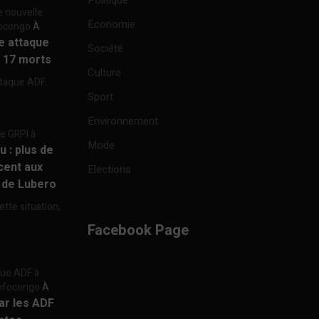
Politique
e nouvelle
Economie
focongo
À
re attaque
Société
à 17 morts
Culture
ttaque ADF...
Sport
Environnement
re GRPI à
Mode
u : plus de
cent aux
Elections
e de Lubero
ette situation,
Facebook Page
aque ADF à
 Infocongo
À
par les ADF