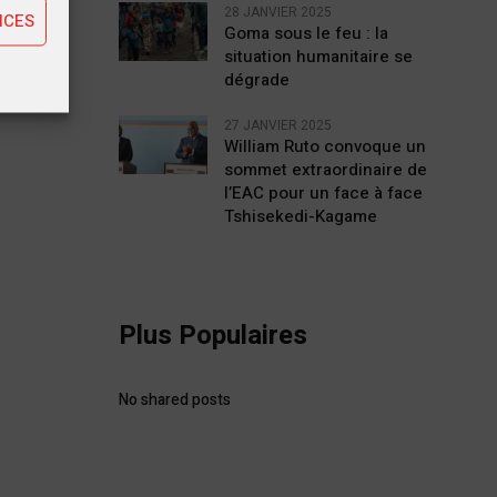
28 JANVIER 2025
NCES
Goma sous le feu : la
situation humanitaire se
dégrade
27 JANVIER 2025
William Ruto convoque un
sommet extraordinaire de
l’EAC pour un face à face
Tshisekedi-Kagame
Plus Populaires
No shared posts