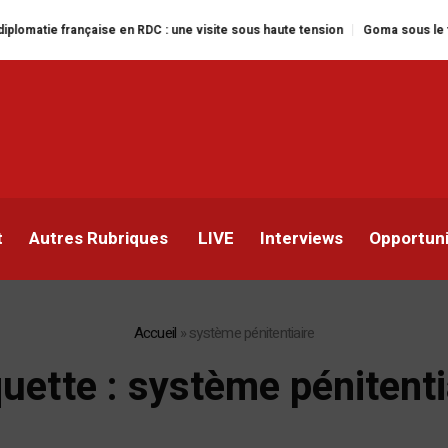
rançaise en RDC : une visite sous haute tension
Goma sous le feu : la situa
t
Autres Rubriques
LIVE
Interviews
Opportun
Accueil
»
système pénitentiaire
quette :
système pénitenti