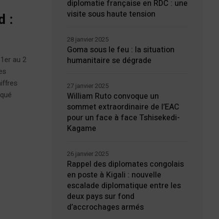
diplomatie française en RDC : une
visite sous haute tension
d :
28 janvier 2025
Goma sous le feu : la situation
 1er au 2
humanitaire se dégrade
es
iffres
27 janvier 2025
iqué
William Ruto convoque un
sommet extraordinaire de l’EAC
pour un face à face Tshisekedi-
Kagame
26 janvier 2025
Rappel des diplomates congolais
en poste à Kigali : nouvelle
escalade diplomatique entre les
deux pays sur fond
d’accrochages armés