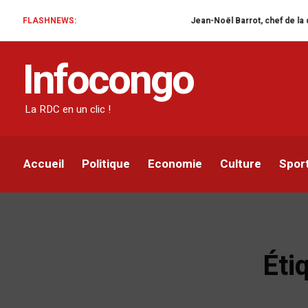
FLASHNEWS:
Jean-Noël Barrot, chef de la diplomatie f
Infocongo
La RDC en un clic !
Accueil
Politique
Economie
Culture
Spor
Éti