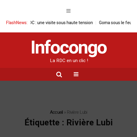
e en RDC : une visite sous haute tension
FlashNews:
Goma sous le feu : la situatio
Infocongo
La RDC en un clic !
Accueil
»
Rivière Lubi
Étiquette :
Rivière Lubi