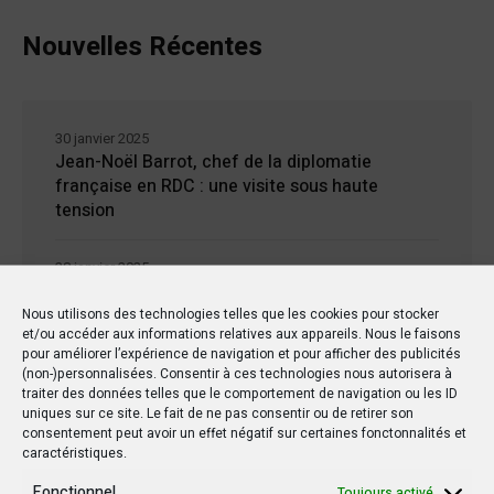
Nouvelles Récentes
30 janvier 2025
Jean-Noël Barrot, chef de la diplomatie
française en RDC : une visite sous haute
tension
28 janvier 2025
Goma sous le feu : la situation humanitaire se
dégrade
Nous utilisons des technologies telles que les cookies pour stocker
et/ou accéder aux informations relatives aux appareils. Nous le faisons
pour améliorer l’expérience de navigation et pour afficher des publicités
27 janvier 2025
(non-)personnalisées. Consentir à ces technologies nous autorisera à
traiter des données telles que le comportement de navigation ou les ID
William Ruto convoque un sommet
uniques sur ce site. Le fait de ne pas consentir ou de retirer son
extraordinaire de l’EAC pour un face à face
consentement peut avoir un effet négatif sur certaines fonctonnalités et
Tshisekedi-Kagame
caractéristiques.
Fonctionnel
Toujours activé