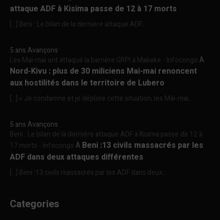
attaque ADF à Kisima passe de 12 à 17 morts
[…] Beni : Le bilan de la dernière attaque ADF...
5 ans Avançons
Les Mai-mai ont attaqué la barrière GRPI à Makeke - Infocongo
À
Nord-Kivu : plus de 30 miliciens Mai-mai renoncent
aux hostilités dans le territoire de Lubero
[…] « Je condamne et je déplore cette situation, les Mai-mai...
5 ans Avançons
Beni : Le bilan de la dernière attaque ADF à Kisima passe de 12 à
Beni :13 civils massacrés par les
17 morts - Infocongo
À
ADF dans deux attaques différentes
[…] Beni :13 civils massacrés par les ADF dans deux...
Categories