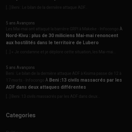
[…] Beni : Le bilan de la dernière attaque ADF...
5 ans Avançons
Les Mai-mai ont attaqué la barrière GRPI à Makeke - Infocongo
À
Nord-Kivu : plus de 30 miliciens Mai-mai renoncent
aux hostilités dans le territoire de Lubero
[…] « Je condamne et je déplore cette situation, les Mai-mai...
5 ans Avançons
Beni : Le bilan de la dernière attaque ADF à Kisima passe de 12 à
Beni :13 civils massacrés par les
17 morts - Infocongo
À
ADF dans deux attaques différentes
[…] Beni :13 civils massacrés par les ADF dans deux...
Categories