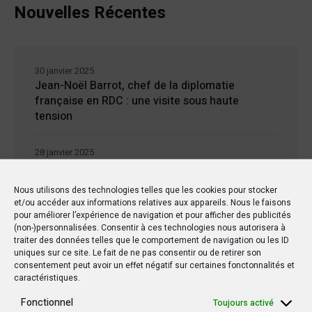
Nouvelles Récentes
30 janvier 2025
Jean-Noël Barrot, chef de la diplomatie
française en RDC : une visite sous haute
tension
28 janvier 2025
Goma sous le feu : la situation humanitaire se
dégrade
Nous utilisons des technologies telles que les cookies pour stocker
et/ou accéder aux informations relatives aux appareils. Nous le faisons
pour améliorer l’expérience de navigation et pour afficher des publicités
27 janvier 2025
(non-)personnalisées. Consentir à ces technologies nous autorisera à
William Ruto convoque un sommet
traiter des données telles que le comportement de navigation ou les ID
extraordinaire de l’EAC pour un face à face
uniques sur ce site. Le fait de ne pas consentir ou de retirer son
Tshisekedi-Kagame
consentement peut avoir un effet négatif sur certaines fonctonnalités et
caractéristiques.
26 janvier 2025
Fonctionnel
Toujours activé