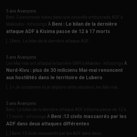
5 ans Avançons
Beni :3 personnes tuées dans une nouvelle embuscade ADF à
Beni : Le bilan de la dernière
Makisabo - Infocongo
À
attaque ADF à Kisima passe de 12 à 17 morts
[…] Beni : Le bilan de la dernière attaque ADF...
5 ans Avançons
Les Mai-mai ont attaqué la barrière GRPI à Makeke - Infocongo
À
Nord-Kivu : plus de 30 miliciens Mai-mai renoncent
aux hostilités dans le territoire de Lubero
[…] « Je condamne et je déplore cette situation, les Mai-mai...
5 ans Avançons
Beni : Le bilan de la dernière attaque ADF à Kisima passe de 12 à
Beni :13 civils massacrés par les
17 morts - Infocongo
À
ADF dans deux attaques différentes
[…] Beni :13 civils massacrés par les ADF dans deux...