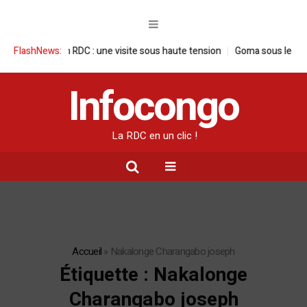
ançaise en RDC : une visite sous haute tension
FlashNews:
Goma sous le feu : la si
Infocongo
La RDC en un clic !
Accueil
»
Nakalonge Charangabo joseph
Étiquette :
Nakalonge
Charangabo joseph