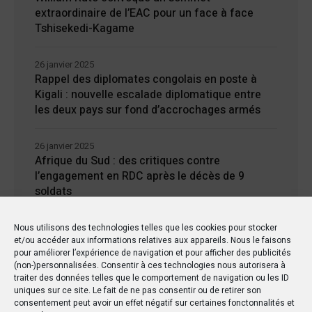
extraordinaire de l’EAC pour un face à face
Tshisekedi-Kagame
26 janvier 2025
Rappel des diplomates congolais en poste à
Kigali : nouvelle escalade diplomatique entre
les deux pays sur fond d’accrochages armés
26 janvier 2025
Afrique du Sud : des critiques contre
l’engagement en RDC après le décès de 9
soldats
24 janvier 2025
Nous utilisons des technologies telles que les cookies pour stocker
et/ou accéder aux informations relatives aux appareils. Nous le faisons
Kisangani : Une ville riche en eaux mais en
pour améliorer l’expérience de navigation et pour afficher des publicités
manque d’électricité
(non-)personnalisées. Consentir à ces technologies nous autorisera à
traiter des données telles que le comportement de navigation ou les ID
uniques sur ce site. Le fait de ne pas consentir ou de retirer son
consentement peut avoir un effet négatif sur certaines fonctonnalités et