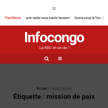
e en RDC : une visite sous haute tension
FlashNews:
Goma sous le feu : la situatio
Infocongo
La RDC en un clic !
Accueil
»
mission de paix
Étiquette :
mission de paix