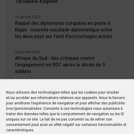
Tshisekedi-Kagame
26 janvier 2025
Rappel des diplomates congolais en poste à
Kigali : nouvelle escalade diplomatique entre
les deux pays sur fond d’accrochages armés
26 janvier 2025
Afrique du Sud : des critiques contre
l’engagement en RDC après le décès de 9
soldats
24 janvier 2025
Nous utilisons des technologies telles que les cookies pour stocker
Kisangani : Une ville riche en eaux mais en
et/ou accéder aux informations relatives aux appareils. Nous le faisons
manque d’électricité
pour améliorer l’expérience de navigation et pour afficher des publicités
(non-)personnalisées. Consentir à ces technologies nous autorisera à
traiter des données telles que le comportement de navigation ou les ID
uniques sur ce site. Le fait de ne pas consentir ou de retirer son
consentement peut avoir un effet négatif sur certaines fonctonnalités et
caractéristiques.