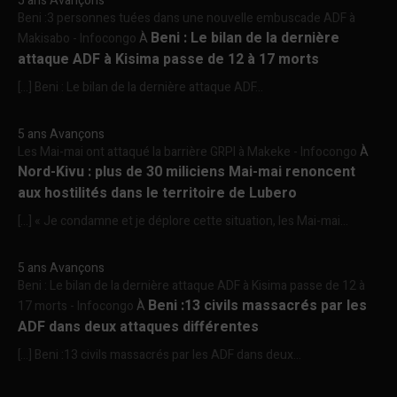
5 ans Avançons
Beni :3 personnes tuées dans une nouvelle embuscade ADF à
Beni : Le bilan de la dernière
Makisabo - Infocongo
À
attaque ADF à Kisima passe de 12 à 17 morts
[…] Beni : Le bilan de la dernière attaque ADF...
5 ans Avançons
Les Mai-mai ont attaqué la barrière GRPI à Makeke - Infocongo
À
Nord-Kivu : plus de 30 miliciens Mai-mai renoncent
aux hostilités dans le territoire de Lubero
[…] « Je condamne et je déplore cette situation, les Mai-mai...
5 ans Avançons
Beni : Le bilan de la dernière attaque ADF à Kisima passe de 12 à
Beni :13 civils massacrés par les
17 morts - Infocongo
À
ADF dans deux attaques différentes
[…] Beni :13 civils massacrés par les ADF dans deux...