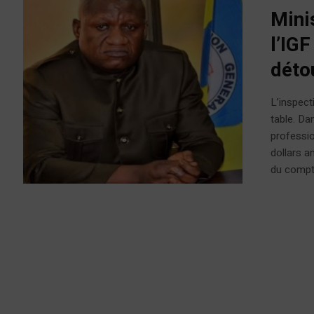
Mini
l’IGF
déto
L’inspect
table. Da
profession
dollars a
du compta