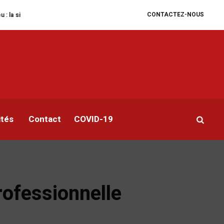
CONTACTEZ-NOUS
ion humanitaire se dégrade
William Ruto convoque un sommet extraordinai
ités
Contact
COVID-19
rofessionnelle