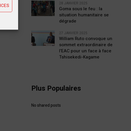
28 JANVIER 2025
NCES
Goma sous le feu : la
situation humanitaire se
dégrade
27 JANVIER 2025
William Ruto convoque un
sommet extraordinaire de
l’EAC pour un face à face
Tshisekedi-Kagame
Plus Populaires
No shared posts