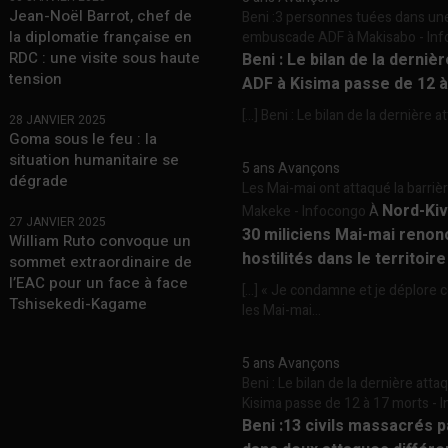
Jean-Noël Barrot, chef de
Beni :3 personnes tuées dans un
la diplomatie française en
embuscade ADF à Makisabo - In
RDC : une visite sous haute
Beni : Le bilan de la derniè
tension
ADF à Kisima passe de 12 
[…] Beni : Le bilan de la dernière a
28 JANVIER 2025
Goma sous le feu : la
situation humanitaire se
5 ans Avançons
dégrade
Les Mai-mai ont attaqué la barriè
Nord-Kiv
Makeke - Infocongo
À
27 JANVIER 2025
30 miliciens Mai-mai renon
William Ruto convoque un
hostilités dans le territoir
sommet extraordinaire de
l’EAC pour un face à face
[…] « Je condamne et je déplore c
Tshisekedi-Kagame
les Mai-mai...
5 ans Avançons
Beni : Le bilan de la dernière att
Kisima passe de 12 à 17 morts -
Beni :13 civils massacrés 