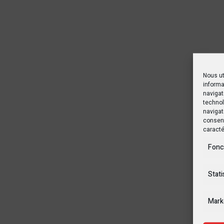
Nous ut
informa
navigat
technol
navigat
consent
caracté
Fonc
Stati
Mark