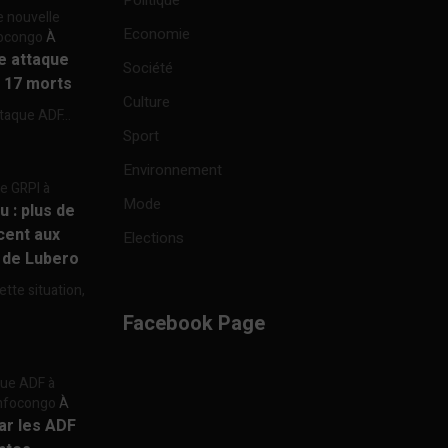
Politique
e nouvelle
Economie
focongo
À
re attaque
Société
à 17 morts
Culture
ttaque ADF...
Sport
Environnement
re GRPI à
Mode
u : plus de
cent aux
Elections
e de Lubero
ette situation,
Facebook Page
aque ADF à
 Infocongo
À
par les ADF