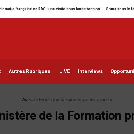
nçaise en RDC : une visite sous haute tension
Goma sous le feu : la situat
t
Autres Rubriques
LIVE
Interviews
Opportun
Accueil
»
Ministère de la Formation professionnelle
nistère de la Formation p