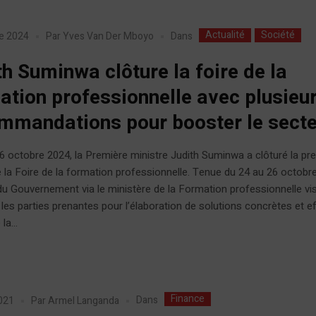
Actualité
Société
Dans
e 2024
Par
Yves Van Der Mboyo
th Suminwa clôture la foire de la
ation professionnelle avec plusieu
mmandations pour booster le sect
 octobre 2024, la Première ministre Judith Suminwa a clôturé la pr
e la Foire de la formation professionnelle. Tenue du 24 au 26 octobre
e du Gouvernement via le ministère de la Formation professionnelle vis
 les parties prenantes pour l’élaboration de solutions concrètes et e
la...
Finance
Dans
021
Par
Armel Langanda