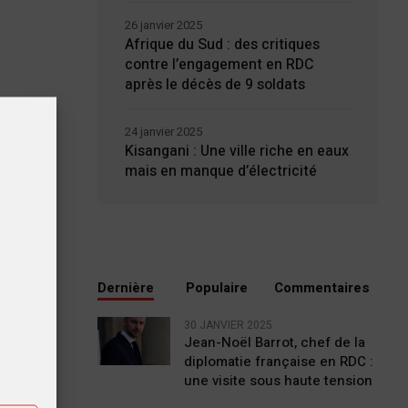
26 janvier 2025
Afrique du Sud : des critiques
contre l’engagement en RDC
après le décès de 9 soldats
24 janvier 2025
Kisangani : Une ville riche en eaux
mais en manque d’électricité
Dernière
Populaire
Commentaires
tiques
30 JANVIER 2025
Jean-Noël Barrot, chef de la
diplomatie française en RDC :
ting
une visite sous haute tension