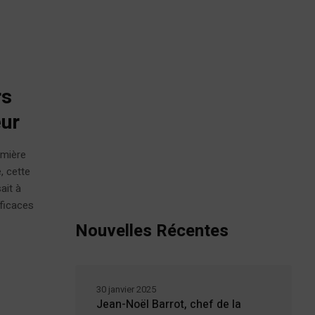
rs
eur
emière
, cette
ait à
fficaces
Nouvelles Récentes
30 janvier 2025
Jean-Noël Barrot, chef de la