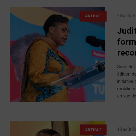
28 octobr
ARTICLE
Judi
form
reco
Samedi 26
édition d
initiativ
mobiliser
en vue de 
10 août 2
ARTICLE