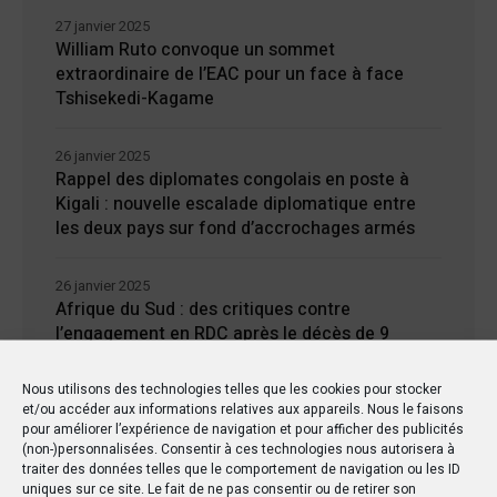
27 janvier 2025
William Ruto convoque un sommet
extraordinaire de l’EAC pour un face à face
Tshisekedi-Kagame
26 janvier 2025
Rappel des diplomates congolais en poste à
Kigali : nouvelle escalade diplomatique entre
les deux pays sur fond d’accrochages armés
26 janvier 2025
Afrique du Sud : des critiques contre
l’engagement en RDC après le décès de 9
soldats
Nous utilisons des technologies telles que les cookies pour stocker
et/ou accéder aux informations relatives aux appareils. Nous le faisons
24 janvier 2025
pour améliorer l’expérience de navigation et pour afficher des publicités
Kisangani : Une ville riche en eaux mais en
(non-)personnalisées. Consentir à ces technologies nous autorisera à
manque d’électricité
traiter des données telles que le comportement de navigation ou les ID
uniques sur ce site. Le fait de ne pas consentir ou de retirer son