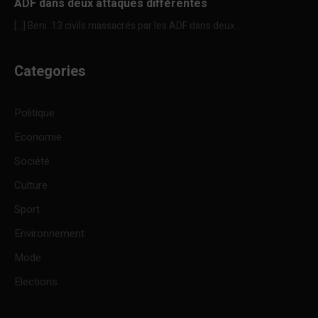
ADF dans deux attaques différentes
[…] Beni :13 civils massacrés par les ADF dans deux...
Categories
Politique
Economie
Société
Culture
Sport
Environnement
Mode
Elections