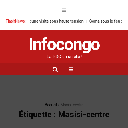
e en RDC : une visite sous haute tension
FlashNews:
Goma sous le feu : la situati
Infocongo
La RDC en un clic !
Accueil
»
Masisi-centre
Étiquette :
Masisi-centre