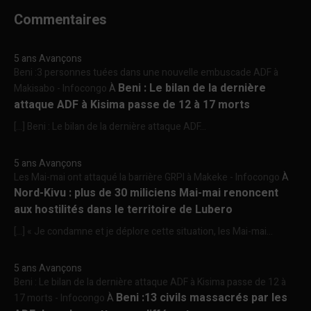
Commentaires
5 ans Avançons
Beni :3 personnes tuées dans une nouvelle embuscade ADF à
Beni : Le bilan de la dernière
Makisabo - Infocongo
À
attaque ADF à Kisima passe de 12 à 17 morts
[…] Beni : Le bilan de la dernière attaque ADF...
5 ans Avançons
Les Mai-mai ont attaqué la barrière GRPI à Makeke - Infocongo
À
Nord-Kivu : plus de 30 miliciens Mai-mai renoncent
aux hostilités dans le territoire de Lubero
[…] « Je condamne et je déplore cette situation, les Mai-mai...
5 ans Avançons
Beni : Le bilan de la dernière attaque ADF à Kisima passe de 12 à
Beni :13 civils massacrés par les
17 morts - Infocongo
À