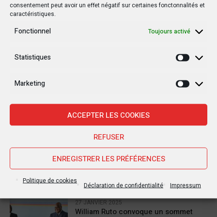
consentement peut avoir un effet négatif sur certaines fonctonnalités et
caractéristiques.
Fonctionnel
Toujours activé
Dernière
Statistiques
Statisti
Populaire
Commentaires
Marketing
Marketi
30 JANVIER 2025
Jean-Noël Barrot, chef de la
ACCEPTER LES COOKIES
diplomatie française en RDC : une
visite sous haute tension
REFUSER
28 JANVIER 2025
ENREGISTRER LES PRÉFÉRENCES
Goma sous le feu : la situation
humanitaire se dégrade
Politique de cookies
Déclaration de confidentialité
Impressum
27 JANVIER 2025
William Ruto convoque un sommet