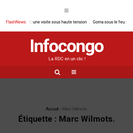
e en RDC : une visite sous haute tension
FlashNews:
Goma sous le feu : la situati
Infocongo
La RDC en un clic !
Accueil
»
Marc Wilmots.
Étiquette :
Marc Wilmots.