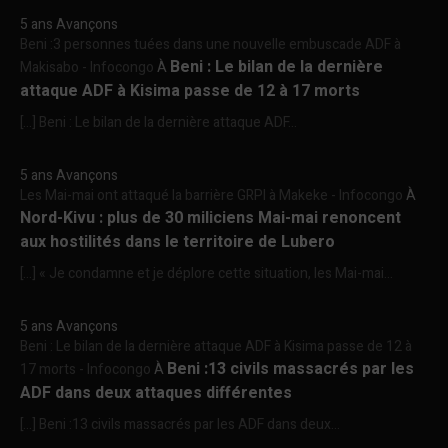
5 ans Avançons
Beni :3 personnes tuées dans une nouvelle embuscade ADF à
Beni : Le bilan de la dernière
Makisabo - Infocongo
À
attaque ADF à Kisima passe de 12 à 17 morts
[…] Beni : Le bilan de la dernière attaque ADF...
5 ans Avançons
Les Mai-mai ont attaqué la barrière GRPI à Makeke - Infocongo
À
Nord-Kivu : plus de 30 miliciens Mai-mai renoncent
aux hostilités dans le territoire de Lubero
[…] « Je condamne et je déplore cette situation, les Mai-mai...
5 ans Avançons
Beni : Le bilan de la dernière attaque ADF à Kisima passe de 12 à
Beni :13 civils massacrés par les
17 morts - Infocongo
À
ADF dans deux attaques différentes
[…] Beni :13 civils massacrés par les ADF dans deux...