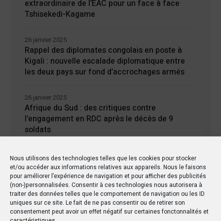
extraordinaire de l’EAC pour un face à face
Tshisekedi-Kagame
26 janvier 2025
Rappel des diplomates congolais en poste à
Kigali : nouvelle escalade diplomatique entre
les deux pays sur fond d’accrochages armés
26 janvier 2025
Afrique du Sud : des critiques contre
l’engagement en RDC après le décès de 9
soldats
24 janvier 2025
Nous utilisons des technologies telles que les cookies pour stocker
Kisangani : Une ville riche en eaux mais en
et/ou accéder aux informations relatives aux appareils. Nous le faisons
manque d’électricité
pour améliorer l’expérience de navigation et pour afficher des publicités
(non-)personnalisées. Consentir à ces technologies nous autorisera à
traiter des données telles que le comportement de navigation ou les ID
uniques sur ce site. Le fait de ne pas consentir ou de retirer son
consentement peut avoir un effet négatif sur certaines fonctonnalités et
caractéristiques.