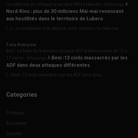
Les Mai-mai ont attaqué la barrière GRPI à Makeke - Infocongo
À
Nord-Kivu : plus de 30 miliciens Mai-mai renoncent
aux hostilités dans le territoire de Lubero
[…] « Je condamne et je déplore cette situation, les Mai-mai...
5 ans Avançons
Beni : Le bilan de la dernière attaque ADF à Kisima passe de 12 à
Beni :13 civils massacrés par les
17 morts - Infocongo
À
ADF dans deux attaques différentes
[…] Beni :13 civils massacrés par les ADF dans deux...
Categories
Politique
Economie
Société