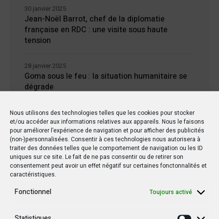
30 janvier 2025
Jean-Noël Barrot, chef de la diplomatie
française en RDC : une visite sous haute
tension
28 janvier 2025
Goma sous le feu : la situation humanitaire se
dégrade
27 janvier 2025
Nous utilisons des technologies telles que les cookies pour stocker
et/ou accéder aux informations relatives aux appareils. Nous le faisons
William Ruto convoque un sommet
pour améliorer l’expérience de navigation et pour afficher des publicités
extraordinaire de l’EAC pour un face à face
(non-)personnalisées. Consentir à ces technologies nous autorisera à
Tshisekedi-Kagame
traiter des données telles que le comportement de navigation ou les ID
uniques sur ce site. Le fait de ne pas consentir ou de retirer son
consentement peut avoir un effet négatif sur certaines fonctonnalités et
26 janvier 2025
caractéristiques.
Rappel des diplomates congolais en poste à
Kigali : nouvelle escalade diplomatique entre
Fonctionnel
Toujours activé
les deux pays sur fond d’accrochages armés
Statistiques