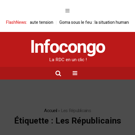
e sous haute tension
FlashNews:
Goma sous le feu : la situation humanitaire se dé
Infocongo
La RDC en un clic !
Accueil
»
Les Républicains
Étiquette :
Les Républicains