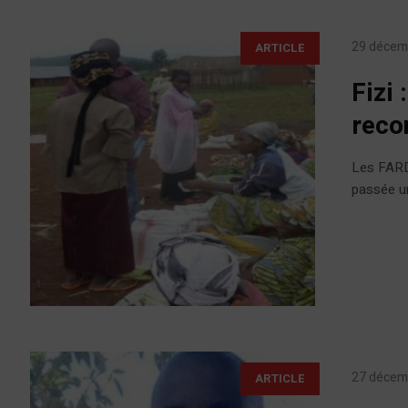
29 décem
ARTICLE
Fizi 
reco
Les FARD
passée un
27 décem
ARTICLE