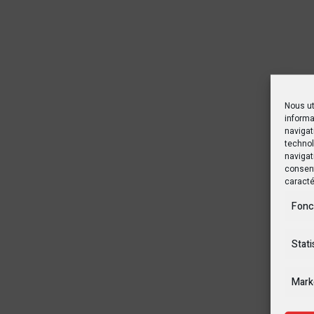
Nous ut
informa
navigat
technol
navigat
consent
caracté
Fonc
Stati
Mark