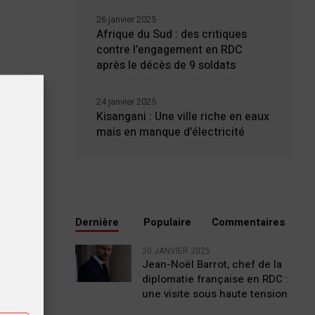
26 janvier 2025
Afrique du Sud : des critiques
contre l’engagement en RDC
après le décès de 9 soldats
24 janvier 2025
Kisangani : Une ville riche en eaux
mais en manque d’électricité
Dernière
Populaire
Commentaires
tiques
30 JANVIER 2025
Jean-Noël Barrot, chef de la
diplomatie française en RDC :
ting
une visite sous haute tension