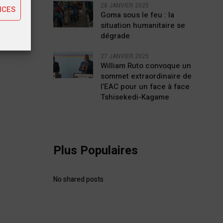
28 JANVIER 2025
NCES
Goma sous le feu : la
situation humanitaire se
dégrade
27 JANVIER 2025
William Ruto convoque un
sommet extraordinaire de
l’EAC pour un face à face
Tshisekedi-Kagame
Plus Populaires
No shared posts