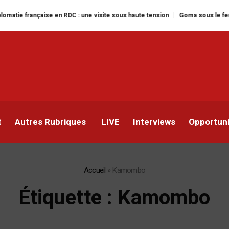
çaise en RDC : une visite sous haute tension
Goma sous le feu : la situati
t
Autres Rubriques
LIVE
Interviews
Opportun
Accueil
»
Kamombo
Étiquette :
Kamombo