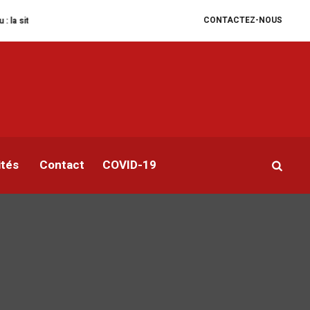
CONTACTEZ-NOUS
on humanitaire se dégrade
William Ruto convoque un sommet extraordinair
ités
Contact
COVID-19