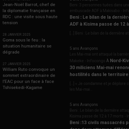
Jean-Noël Barrot, chef de
Beni :3 personnes tuées dans un
la diplomatie française en
embuscade ADF à Makisabo - In
RDC : une visite sous haute
Beni : Le bilan de la derniè
tension
ADF à Kisima passe de 12 
[…] Beni : Le bilan de la dernière a
28 JANVIER 2025
Goma sous le feu : la
situation humanitaire se
5 ans Avançons
dégrade
Les Mai-mai ont attaqué la barriè
Nord-Kiv
Makeke - Infocongo
À
27 JANVIER 2025
30 miliciens Mai-mai renon
William Ruto convoque un
hostilités dans le territoir
sommet extraordinaire de
l’EAC pour un face à face
[…] « Je condamne et je déplore c
Tshisekedi-Kagame
les Mai-mai...
5 ans Avançons
Beni : Le bilan de la dernière att
Kisima passe de 12 à 17 morts -
Beni :13 civils massacrés 