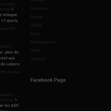
Politique
e nouvelle
Economie
focongo
À
re attaque
Société
à 17 morts
Culture
ttaque ADF...
Sport
Environnement
re GRPI à
Mode
u : plus de
cent aux
Elections
e de Lubero
ette situation,
Facebook Page
aque ADF à
 Infocongo
À
par les ADF