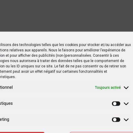
ilisons des technologies telles que les cookies pour stocker et/ou accéder aux
tions relatives aux appareils. Nous le faisons pour améliorer l’expérience de
ion et pour afficher des publicités (non-)personnalisées. Consentir à ces
ogies nous autorisera à traiter des données telles que le comportement de
ion ou les ID uniques sur ce site. Le fait de ne pas consentir ou de retirer son
ement peut avoir un effet négatif sur certaines fonctonnalités et
ristiques.
tionnel
Toujours activé
stiques
Statis
eting
Marke