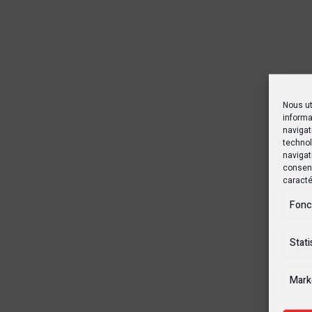
Nous ut
informa
navigat
technol
navigat
consent
caracté
Fonc
Stati
Mark