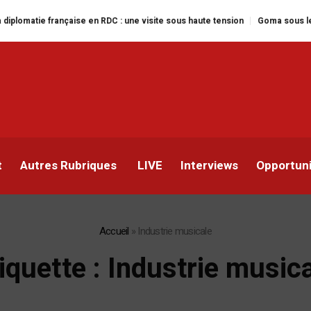
française en RDC : une visite sous haute tension
Goma sous le feu : la sit
t
Autres Rubriques
LIVE
Interviews
Opportun
Accueil
»
Industrie musicale
iquette :
Industrie music