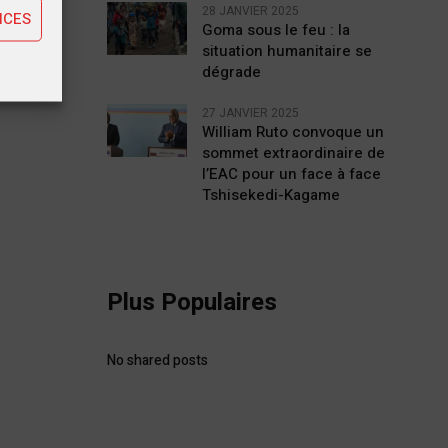
28 JANVIER 2025
NCES
Goma sous le feu : la
situation humanitaire se
dégrade
27 JANVIER 2025
William Ruto convoque un
sommet extraordinaire de
l’EAC pour un face à face
Tshisekedi-Kagame
Plus Populaires
No shared posts