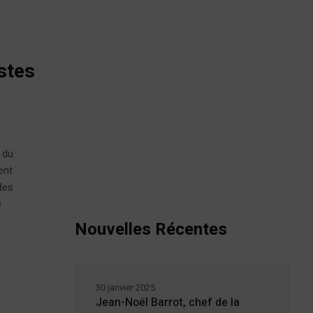
istes
 du
ent
des
e
Nouvelles Récentes
30 janvier 2025
Jean-Noël Barrot, chef de la