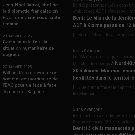
Jean-Noël Barrot, chef de
Beni :3 personnes tuées dans un
la diplomatie française en
embuscade ADF à Makisabo - In
RDC : une visite sous haute
Beni : Le bilan de la derniè
tension
ADF à Kisima passe de 12 
[…] Beni : Le bilan de la dernière a
28 JANVIER 2025
Goma sous le feu : la
situation humanitaire se
5 ans Avançons
dégrade
Les Mai-mai ont attaqué la barriè
Nord-Kiv
Makeke - Infocongo
À
27 JANVIER 2025
30 miliciens Mai-mai renon
William Ruto convoque un
hostilités dans le territoir
sommet extraordinaire de
l’EAC pour un face à face
[…] « Je condamne et je déplore c
Tshisekedi-Kagame
les Mai-mai...
5 ans Avançons
Beni : Le bilan de la dernière att
Kisima passe de 12 à 17 morts -
Beni :13 civils massacrés 