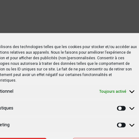
ilisons des technologies telles que les cookies pour stocker et/ou accéder aux
tions relatives aux appareils. Nous le faisons pour améliorer l’expérience de
ion et pour afficher des publicités (non-)personnalisées. Consentir à ces
ogies nous autorisera à traiter des données telles que le comportement de
ion ou les ID uniques sur ce site. Le fait de ne pas consentir ou de retirer son
ement peut avoir un effet négatif sur certaines fonctonnalités et
ristiques.
tionnel
Toujours activé
stiques
Statis
eting
Marke