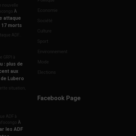
Politique
e nouvelle
Economie
focongo
À
re attaque
Société
à 17 morts
Culture
ttaque ADF...
Sport
Environnement
re GRPI à
Mode
u : plus de
cent aux
Elections
e de Lubero
ette situation,
Facebook Page
aque ADF à
 Infocongo
À
par les ADF