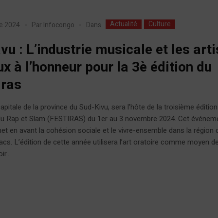
Actualité
Culture
Dans
e 2024
Par
Infocongo
vu : L’industrie musicale et les art
ux à l’honneur pour la 3è édition du
iras
apitale de la province du Sud-Kivu, sera l’hôte de la troisième édition
 du Rap et Slam (FESTIRAS) du 1er au 3 novembre 2024. Cet événem
met en avant la cohésion sociale et le vivre-ensemble dans la région 
cs. L’édition de cette année utilisera l’art oratoire comme moyen d
r...