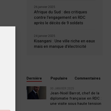
26 janvier 2025
Afrique du Sud : des critiques
contre l’engagement en RDC
après le décès de 9 soldats
24 janvier 2025
Kisangani : Une ville riche en eaux
mais en manque d’électricité
Dernière
Populaire
Commentaires
tiques
30 JANVIER 2025
Jean-Noël Barrot, chef de la
diplomatie française en RDC :
ting
une visite sous haute tension