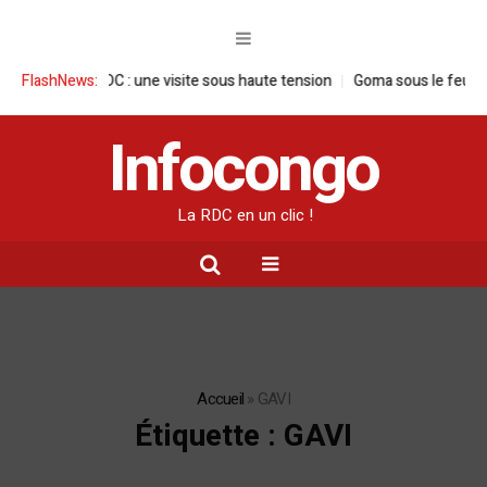
aise en RDC : une visite sous haute tension
FlashNews:
Goma sous le feu : la situa
Infocongo
La RDC en un clic !
Accueil
»
GAVI
Étiquette :
GAVI