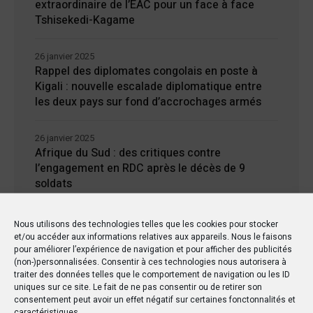
extraordinaire de l’EAC pour un face à face
Tshisekedi-Kagame
26 janvier 2025
Rappel des diplomates congolais en poste à
Kigali : nouvelle escalade diplomatique entre
les deux pays sur fond d’accrochages armés
26 janvier 2025
Afrique du Sud : des critiques contre
l’engagement en RDC après le décès de 9
soldats
24 janvier 2025
Nous utilisons des technologies telles que les cookies pour stocker
Kisangani : Une ville riche en eaux mais en
et/ou accéder aux informations relatives aux appareils. Nous le faisons
manque d’électricité
pour améliorer l’expérience de navigation et pour afficher des publicités
(non-)personnalisées. Consentir à ces technologies nous autorisera à
traiter des données telles que le comportement de navigation ou les ID
uniques sur ce site. Le fait de ne pas consentir ou de retirer son
consentement peut avoir un effet négatif sur certaines fonctonnalités et
caractéristiques.