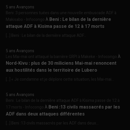
5 ans Avançons
Beni :3 personnes tuées dans une nouvelle embuscade ADF à
Beni : Le bilan de la dernière
Makisabo - Infocongo
À
attaque ADF à Kisima passe de 12 à 17 morts
[…] Beni : Le bilan de la dernière attaque ADF...
5 ans Avançons
Les Mai-mai ont attaqué la barrière GRPI à Makeke - Infocongo
À
Nord-Kivu : plus de 30 miliciens Mai-mai renoncent
aux hostilités dans le territoire de Lubero
[…] « Je condamne et je déplore cette situation, les Mai-mai...
5 ans Avançons
Beni : Le bilan de la dernière attaque ADF à Kisima passe de 12 à
Beni :13 civils massacrés par les
17 morts - Infocongo
À
ADF dans deux attaques différentes
[…] Beni :13 civils massacrés par les ADF dans deux...