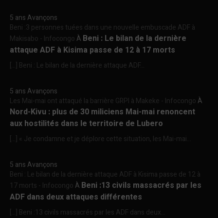
5 ans Avançons
Beni :3 personnes tuées dans une nouvelle embuscade ADF à
Beni : Le bilan de la dernière
Makisabo - Infocongo
À
attaque ADF à Kisima passe de 12 à 17 morts
[…] Beni : Le bilan de la dernière attaque ADF...
5 ans Avançons
Les Mai-mai ont attaqué la barrière GRPI à Makeke - Infocongo
À
Nord-Kivu : plus de 30 miliciens Mai-mai renoncent
aux hostilités dans le territoire de Lubero
[…] « Je condamne et je déplore cette situation, les Mai-mai...
5 ans Avançons
Beni : Le bilan de la dernière attaque ADF à Kisima passe de 12 à
Beni :13 civils massacrés par les
17 morts - Infocongo
À
ADF dans deux attaques différentes
[…] Beni :13 civils massacrés par les ADF dans deux...