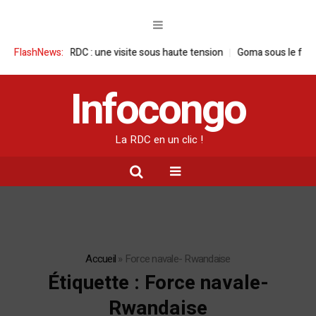
nçaise en RDC : une visite sous haute tension
FlashNews:
Goma sous le feu : la si
Infocongo
La RDC en un clic !
Accueil
»
Force navale- Rwandaise
Étiquette :
Force navale-
Rwandaise