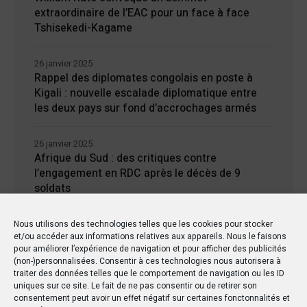
extraordinaire de l’EAC pour un face à face
Tshisekedi-Kagame
26 janvier 2025
Rappel des diplomates congolais en poste à
Kigali : nouvelle escalade diplomatique entre
les deux pays sur fond d’accrochages armés
26 janvier 2025
Afrique du Sud : des critiques contre
l’engagement en RDC après le décès de 9
soldats
24 janvier 2025
Nous utilisons des technologies telles que les cookies pour stocker
et/ou accéder aux informations relatives aux appareils. Nous le faisons
Kisangani : Une ville riche en eaux mais en
pour améliorer l’expérience de navigation et pour afficher des publicités
manque d’électricité
(non-)personnalisées. Consentir à ces technologies nous autorisera à
traiter des données telles que le comportement de navigation ou les ID
uniques sur ce site. Le fait de ne pas consentir ou de retirer son
consentement peut avoir un effet négatif sur certaines fonctonnalités et