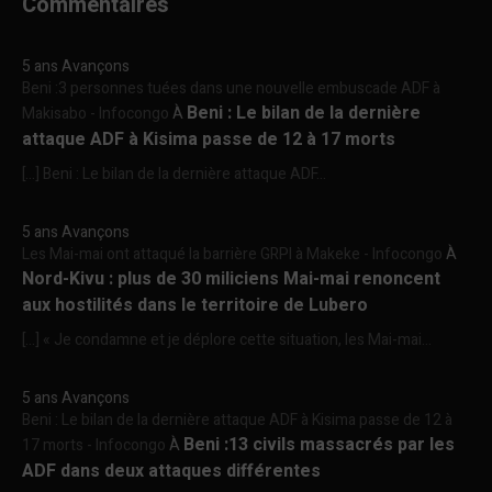
Commentaires
5 ans Avançons
Beni :3 personnes tuées dans une nouvelle embuscade ADF à
Beni : Le bilan de la dernière
Makisabo - Infocongo
À
attaque ADF à Kisima passe de 12 à 17 morts
[…] Beni : Le bilan de la dernière attaque ADF...
5 ans Avançons
Les Mai-mai ont attaqué la barrière GRPI à Makeke - Infocongo
À
Nord-Kivu : plus de 30 miliciens Mai-mai renoncent
aux hostilités dans le territoire de Lubero
[…] « Je condamne et je déplore cette situation, les Mai-mai...
5 ans Avançons
Beni : Le bilan de la dernière attaque ADF à Kisima passe de 12 à
Beni :13 civils massacrés par les
17 morts - Infocongo
À
ADF dans deux attaques différentes