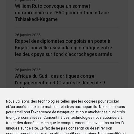
William Ruto convoque un sommet
extraordinaire de l’EAC pour un face à face
Tshisekedi-Kagame
26 janvier 2025
Rappel des diplomates congolais en poste à
Kigali : nouvelle escalade diplomatique entre
les deux pays sur fond d’accrochages armés
26 janvier 2025
Afrique du Sud : des critiques contre
l’engagement en RDC après le décès de 9
soldats
Nous utilisons des technologies telles que les cookies pour stocker
24 janvier 2025
et/ou accéder aux informations relatives aux appareils. Nous le faisons
Kisangani : Une ville riche en eaux mais en
pour améliorer l’expérience de navigation et pour afficher des publicités
manque d’électricité
(non-)personnalisées. Consentir à ces technologies nous autorisera à
traiter des données telles que le comportement de navigation ou les ID
uniques sur ce site. Le fait de ne pas consentir ou de retirer son
consentement peut avoir un effet négatif sur certaines fonctonnalités et