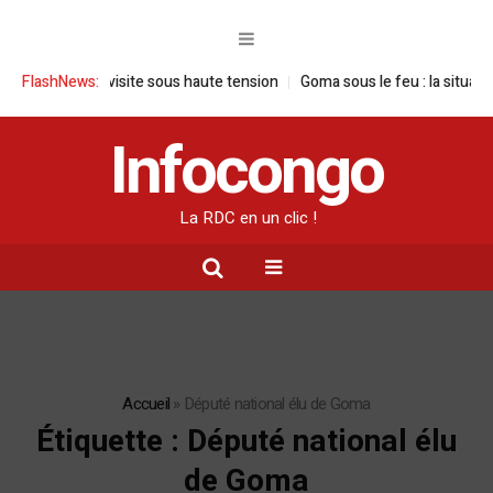
 RDC : une visite sous haute tension
FlashNews:
Goma sous le feu : la situation hu
Infocongo
La RDC en un clic !
Accueil
»
Député national élu de Goma
Étiquette :
Député national élu
de Goma