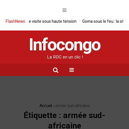
n RDC : une visite sous haute tension
FlashNews:
Goma sous le feu : la situation 
Infocongo
La RDC en un clic !
Accueil
»
armée sud-africaine
Étiquette :
armée sud-
africaine