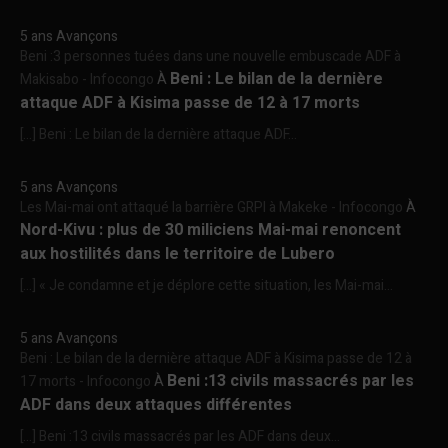
5 ans Avançons
Beni :3 personnes tuées dans une nouvelle embuscade ADF à
Beni : Le bilan de la dernière
Makisabo - Infocongo
À
attaque ADF à Kisima passe de 12 à 17 morts
[…] Beni : Le bilan de la dernière attaque ADF...
5 ans Avançons
Les Mai-mai ont attaqué la barrière GRPI à Makeke - Infocongo
À
Nord-Kivu : plus de 30 miliciens Mai-mai renoncent
aux hostilités dans le territoire de Lubero
[…] « Je condamne et je déplore cette situation, les Mai-mai...
5 ans Avançons
Beni : Le bilan de la dernière attaque ADF à Kisima passe de 12 à
Beni :13 civils massacrés par les
17 morts - Infocongo
À
ADF dans deux attaques différentes
[…] Beni :13 civils massacrés par les ADF dans deux...