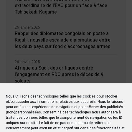
extraordinaire de l’EAC pour un face à face
Tshisekedi-Kagame
26 janvier 2025
Rappel des diplomates congolais en poste à
Kigali : nouvelle escalade diplomatique entre
les deux pays sur fond d’accrochages armés
26 janvier 2025
Afrique du Sud : des critiques contre
l’engagement en RDC après le décès de 9
soldats
24 janvier 2025
Nous utilisons des technologies telles que les cookies pour stocker
et/ou accéder aux informations relatives aux appareils. Nous le faisons
Kisangani : Une ville riche en eaux mais en
pour améliorer l’expérience de navigation et pour afficher des publicités
manque d’électricité
(non-)personnalisées. Consentir à ces technologies nous autorisera à
traiter des données telles que le comportement de navigation ou les ID
uniques sur ce site. Le fait de ne pas consentir ou de retirer son
consentement peut avoir un effet négatif sur certaines fonctonnalités et