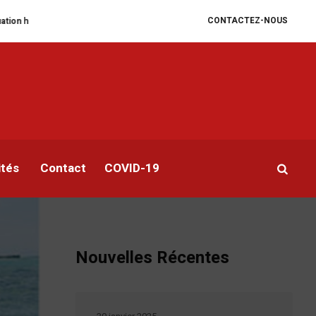
CONTACTEZ-NOUS
égrade
William Ruto convoque un sommet extraordinaire de l’EAC pour un 
ités
Contact
COVID-19
Nouvelles Récentes