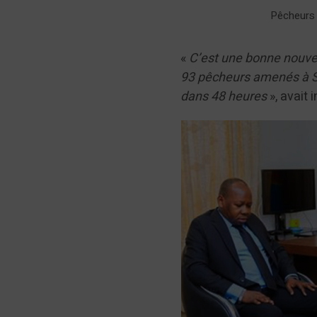
Pêcheurs c
«
C’est une bonne nouvel
93 pêcheurs amenés à So
dans 48 heures
», avait