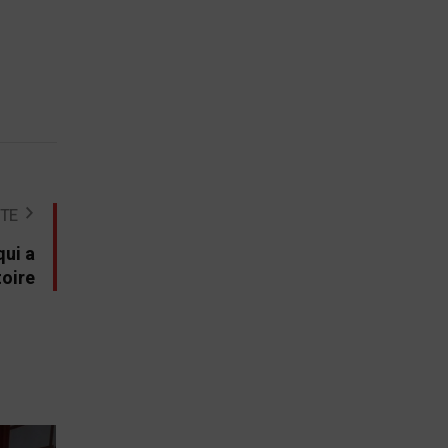
STE
qui a
toire