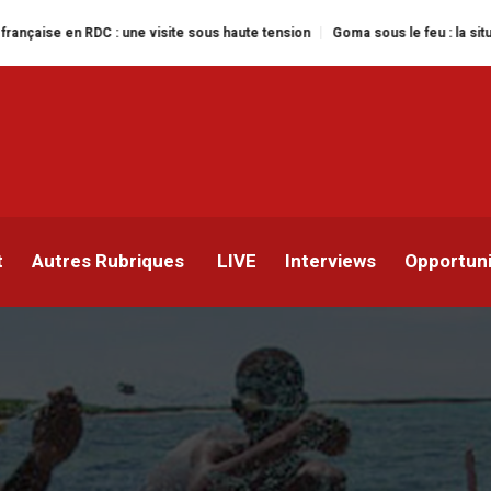
visite sous haute tension
Goma sous le feu : la situation humanitaire se d
 129 pêcheurs du Kongo
ôte atlantique libérés
t
Autres Rubriques
LIVE
Interviews
Opportun