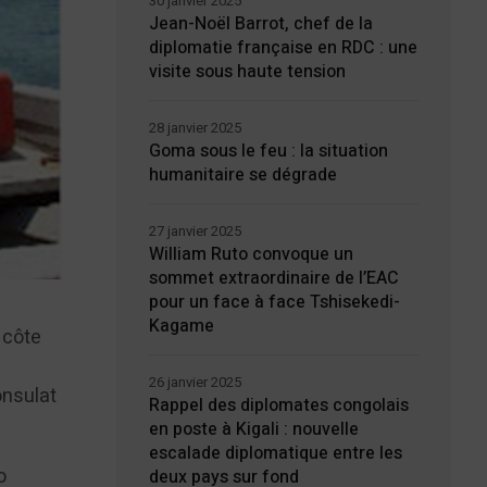
30 janvier 2025
Jean-Noël Barrot, chef de la
diplomatie française en RDC : une
visite sous haute tension
28 janvier 2025
Goma sous le feu : la situation
humanitaire se dégrade
27 janvier 2025
William Ruto convoque un
sommet extraordinaire de l’EAC
pour un face à face Tshisekedi-
Kagame
 côte
26 janvier 2025
onsulat
Rappel des diplomates congolais
en poste à Kigali : nouvelle
escalade diplomatique entre les
o
deux pays sur fond