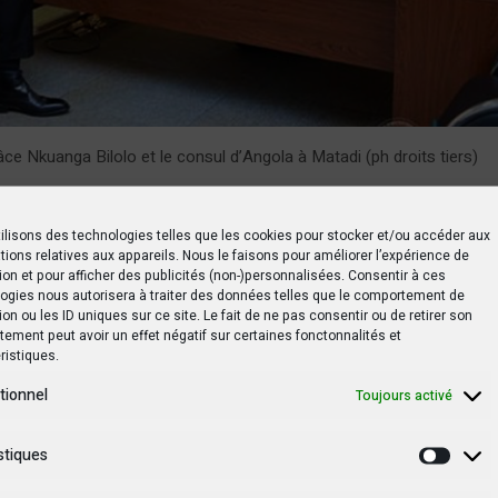
ce Nkuanga Bilolo et le consul d’Angola à Matadi (ph droits tiers)
vincial avait ensuite ajouté : «
Les 36 restants vont aussi
ilisons des technologies telles que les cookies pour stocker et/ou accéder aux
la procédure administrative et sécuritaire sera remplie en
tions relatives aux appareils. Nous le faisons pour améliorer l’expérience de
ion et pour afficher des publicités (non-)personnalisées. Consentir à ces
golais
».
ogies nous autorisera à traiter des données telles que le comportement de
ion ou les ID uniques sur ce site. Le fait de ne pas consentir ou de retirer son
les deux parties ont discuté en détail de la question des
ement peut avoir un effet négatif sur certaines fonctonnalités et
ristiques.
effectuées par les autorités angolaises. Selon l’Angola, l
golais opérant dans les eaux entre ces deux pays voisi
tionnel
Toujours activé
ntières maritimes.
stiques
Statis
 techniques du bureau administratif de Muanda, ils poin