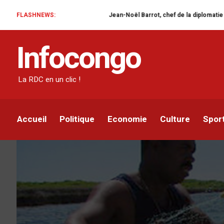
FLASHNEWS:
Jean-Noël Barrot, chef de la diplomatie française en RDC : une 
SOCIÉTÉ
Infocongo
Angola – RDC : 93 sur
Central arrêtés sur la c
La RDC en un clic !
Infocongo
Par
26 JUILLET 2024
Accueil
Politique
Economie
Culture
Spor