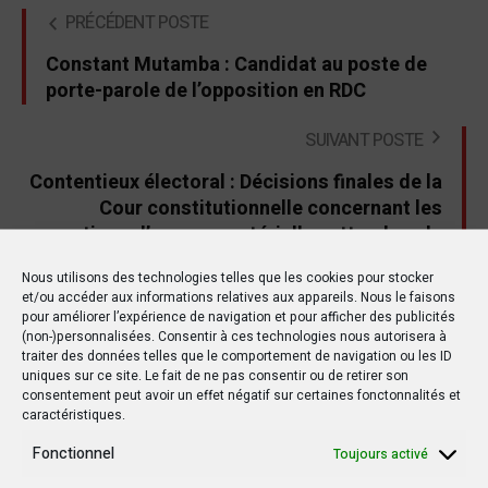
PRÉCÉDENT POSTE
Constant Mutamba : Candidat au poste de
porte-parole de l’opposition en RDC
SUIVANT POSTE
Contentieux électoral : Décisions finales de la
Cour constitutionnelle concernant les
corrections d’erreurs matérielles attendues le
18 avril
Nous utilisons des technologies telles que les cookies pour stocker
et/ou accéder aux informations relatives aux appareils. Nous le faisons
pour améliorer l’expérience de navigation et pour afficher des publicités
(non-)personnalisées. Consentir à ces technologies nous autorisera à
traiter des données telles que le comportement de navigation ou les ID
Autres postes
uniques sur ce site. Le fait de ne pas consentir ou de retirer son
consentement peut avoir un effet négatif sur certaines fonctonnalités et
caractéristiques.
Fonctionnel
POLITIQUE
POLITIQUE
Toujours activé