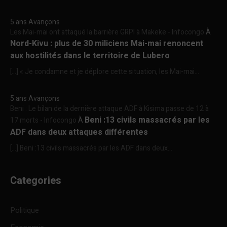
5 ans Avançons
Les Mai-mai ont attaqué la barrière GRPI à Makeke - Infocongo
À
Nord-Kivu : plus de 30 miliciens Mai-mai renoncent
aux hostilités dans le territoire de Lubero
[…] « Je condamne et je déplore cette situation, les Mai-mai...
5 ans Avançons
Beni : Le bilan de la dernière attaque ADF à Kisima passe de 12 à
Beni :13 civils massacrés par les
17 morts - Infocongo
À
ADF dans deux attaques différentes
[…] Beni :13 civils massacrés par les ADF dans deux...
Categories
Politique