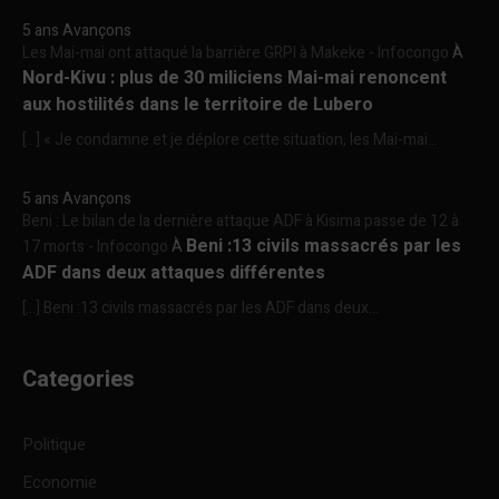
5 ans Avançons
Les Mai-mai ont attaqué la barrière GRPI à Makeke - Infocongo
À
Nord-Kivu : plus de 30 miliciens Mai-mai renoncent
aux hostilités dans le territoire de Lubero
[…] « Je condamne et je déplore cette situation, les Mai-mai...
5 ans Avançons
Beni : Le bilan de la dernière attaque ADF à Kisima passe de 12 à
Beni :13 civils massacrés par les
17 morts - Infocongo
À
ADF dans deux attaques différentes
[…] Beni :13 civils massacrés par les ADF dans deux...
Categories
Politique
Economie