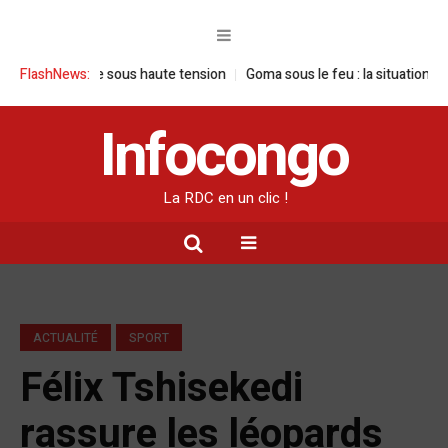
visite sous haute tension
FlashNews:
Goma sous le feu : la situation humanitaire 
Infocongo
La RDC en un clic !
ACTUALITÉ
SPORT
Félix Tshisekedi
rassure les léopards