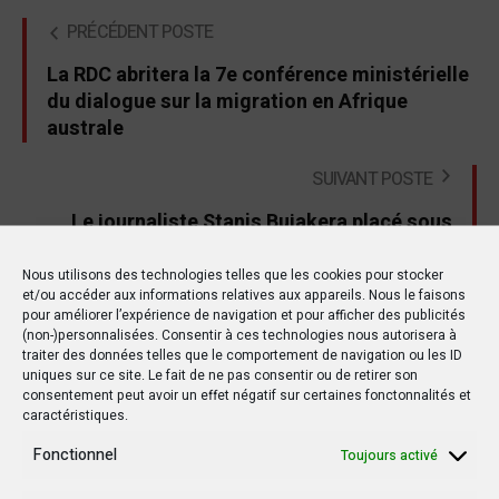
PRÉCÉDENT POSTE
La RDC abritera la 7e conférence ministérielle
du dialogue sur la migration en Afrique
australe
SUIVANT POSTE
Le journaliste Stanis Bujakera placé sous
mandat d'arrêt provisoire
Nous utilisons des technologies telles que les cookies pour stocker
et/ou accéder aux informations relatives aux appareils. Nous le faisons
pour améliorer l’expérience de navigation et pour afficher des publicités
(non-)personnalisées. Consentir à ces technologies nous autorisera à
traiter des données telles que le comportement de navigation ou les ID
Autres postes
uniques sur ce site. Le fait de ne pas consentir ou de retirer son
consentement peut avoir un effet négatif sur certaines fonctonnalités et
caractéristiques.
POLITIQUE
POLITIQUE
Fonctionnel
Toujours activé