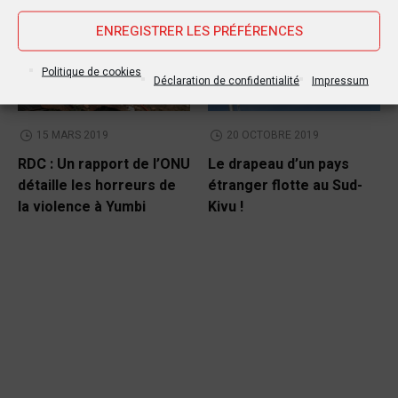
POLITIQUE
POLITIQUE
ENREGISTRER LES PRÉFÉRENCES
Politique de cookies
Déclaration de confidentialité
Impressum
15 MARS 2019
20 OCTOBRE 2019
RDC : Un rapport de l’ONU
Le drapeau d’un pays
détaille les horreurs de
étranger flotte au Sud-
la violence à Yumbi
Kivu !