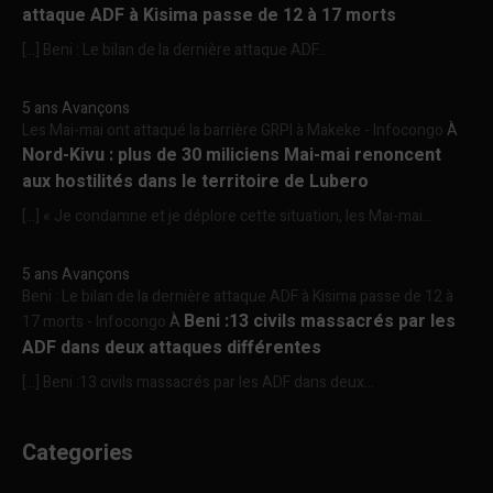
attaque ADF à Kisima passe de 12 à 17 morts
[…] Beni : Le bilan de la dernière attaque ADF...
5 ans Avançons
Les Mai-mai ont attaqué la barrière GRPI à Makeke - Infocongo
À
Nord-Kivu : plus de 30 miliciens Mai-mai renoncent
aux hostilités dans le territoire de Lubero
[…] « Je condamne et je déplore cette situation, les Mai-mai...
5 ans Avançons
Beni : Le bilan de la dernière attaque ADF à Kisima passe de 12 à
Beni :13 civils massacrés par les
17 morts - Infocongo
À
ADF dans deux attaques différentes
[…] Beni :13 civils massacrés par les ADF dans deux...
Categories