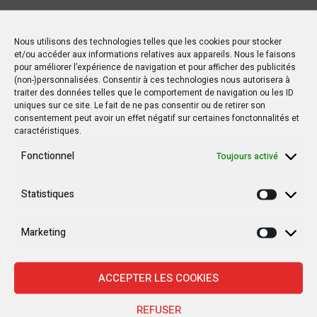
Nous utilisons des technologies telles que les cookies pour stocker
et/ou accéder aux informations relatives aux appareils. Nous le faisons
pour améliorer l’expérience de navigation et pour afficher des publicités
PRÉCÉDENT POSTE
(non-)personnalisées. Consentir à ces technologies nous autorisera à
traiter des données telles que le comportement de navigation ou les ID
Kasaï : 8 morts et plusieurs dégâts matériels
uniques sur ce site. Le fait de ne pas consentir ou de retirer son
dans un accident de la route à Kabaka
consentement peut avoir un effet négatif sur certaines fonctonnalités et
caractéristiques.
SUIVANT POSTE
Fonctionnel
Toujours activé
Drame de Kalehe : l’UE accompagne les
autorités congolaises pour assister les
Statistiques
Statisti
victimes
Marketing
Marketi
Autres postes
ACCEPTER LES COOKIES
REFUSER