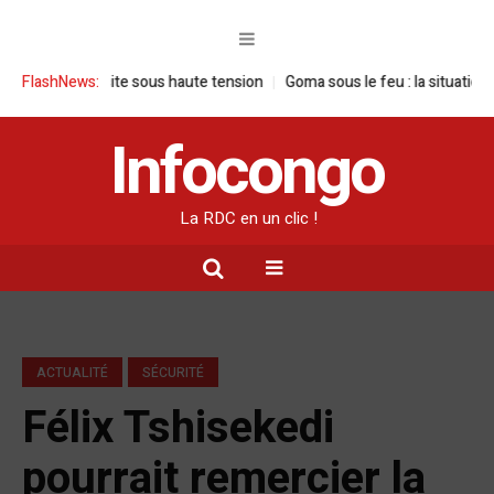
 visite sous haute tension
FlashNews:
Goma sous le feu : la situation humanitaire
Infocongo
La RDC en un clic !
ACTUALITÉ
SÉCURITÉ
Félix Tshisekedi
pourrait remercier la