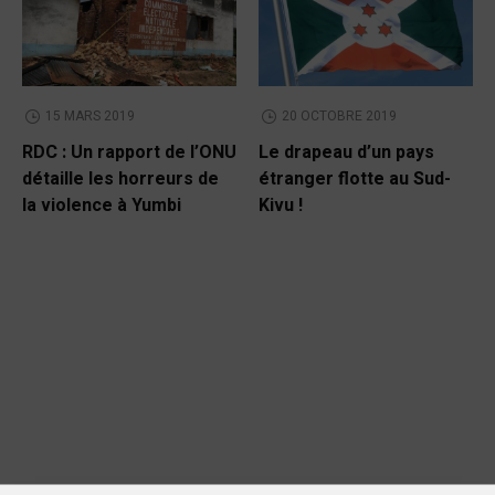
15 MARS 2019
20 OCTOBRE 2019
RDC : Un rapport de l’ONU
Le drapeau d’un pays
détaille les horreurs de
étranger flotte au Sud-
la violence à Yumbi
Kivu !