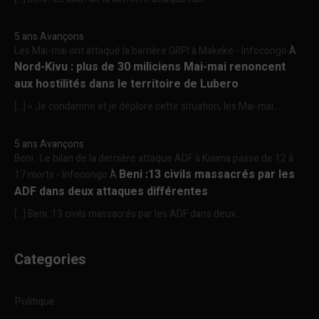
5 ans Avançons
Les Mai-mai ont attaqué la barrière GRPI à Makeke - Infocongo
À
Nord-Kivu : plus de 30 miliciens Mai-mai renoncent
aux hostilités dans le territoire de Lubero
[…] « Je condamne et je déplore cette situation, les Mai-mai...
5 ans Avançons
Beni : Le bilan de la dernière attaque ADF à Kisima passe de 12 à
Beni :13 civils massacrés par les
17 morts - Infocongo
À
ADF dans deux attaques différentes
[…] Beni :13 civils massacrés par les ADF dans deux...
Categories
Politique