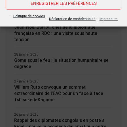
ENREGISTRER LES PRÉFÉRENCES
Politique de cookies
Déclaration de confidentialité
Impressum
30 janvier 2025
Jean-Noël Barrot, chef de la diplomatie
française en RDC : une visite sous haute
tension
28 janvier 2025
Goma sous le feu : la situation humanitaire se
dégrade
27 janvier 2025
William Ruto convoque un sommet
extraordinaire de l’EAC pour un face à face
Tshisekedi-Kagame
26 janvier 2025
Rappel des diplomates congolais en poste à
Kigali : nouvelle escalade diplomatique entre