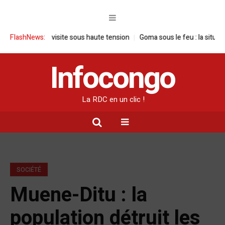
 : une visite sous haute tension
FlashNews:
Goma sous le feu : la situation humani
Infocongo
La RDC en un clic !
SOCIÉTÉ
Muene-Ditu : la
population détruit les