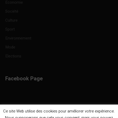
Economie
Société
Culture
Sport
Environnement
Mode
Elections
Facebook Page
Ce site Web utilise des cookies pour améliorer votre expérience.
Nous supposerons que cela vous convient, mais vous pouvez