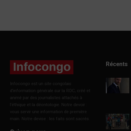
Récents
Infocongo est un site congolais
d’information générale sur la RDC, créé et
animé par des journalistes attachés à
l’éthique et la déontologie. Notre devoir :
vous servir une information de première
main. Notre devise : les faits sont sacrés.