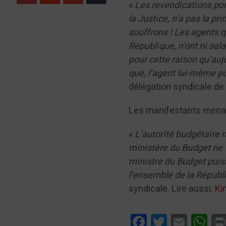
«
Les revendications por
la Justice, n’a pas la p
souffrons ! Les agents qu
République, n’ont ni sala
pour cette raison qu’au
que, l’agent lui-même p
délégation syndicale de
Les manifestants menace
«
L’autorité budgétaire n
ministère du Budget ne 
ministre du Budget puiss
l’ensemble de la Répub
syndicale. Lire aussi:
Ki
Facebook
Twitter
Email
Wha