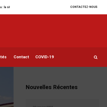
CONTACTEZ-NOUS
 humanitaire se dégrade
William Ruto convoque un sommet extraordinaire d
n
ités
Contact
COVID-19
Nouvelles Récentes