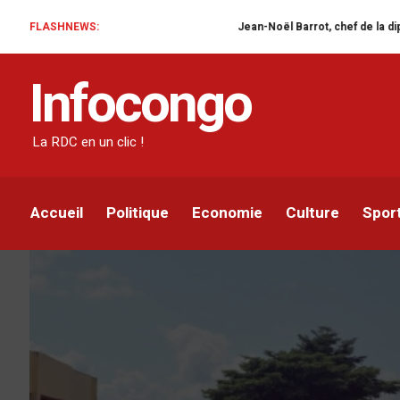
FLASHNEWS:
Jean-Noël Barrot, chef de la diplomatie frança
SOCIÉTÉ
Infocongo
Kinshasa : grogne des 
pénitentiaire
La RDC en un clic !
Infocongo
Par
20 AVRIL 2022
Accueil
Politique
Economie
Culture
Spor