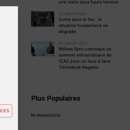
une visite sous haute tension
28 JANVIER 2025
Goma sous le feu : la
situation humanitaire se
dégrade
27 JANVIER 2025
William Ruto convoque un
sommet extraordinaire de
l’EAC pour un face à face
Tshisekedi-Kagame
tiques
ting
Plus Populaires
STE
NCES
No shared posts
t des
 RDC