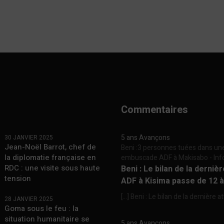
Commentaires
5 ans Avançons
30 JANVIER 2025
Jean-Noël Barrot, chef de
Beni :3 personnes tuées dans un
la diplomatie française en
embuscade ADF à Makisabo - In
RDC : une visite sous haute
Beni : Le bilan de la derniè
tension
ADF à Kisima passe de 12 
[…] Beni : Le bilan de la dernière a
28 JANVIER 2025
Goma sous le feu : la
situation humanitaire se
5 ans Avançons