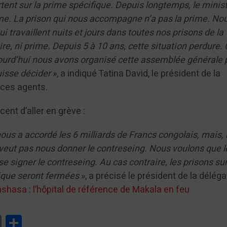
tent sur la prime spécifique. Depuis longtemps, le minis
rime. La prison qui nous accompagne n’a pas la prime. No
i travaillent nuits et jours dans toutes nos prisons de la
ire, ni prime. Depuis 5 à 10 ans, cette situation perdure. 
jourd’hui nous avons organisé cette assemblée générale 
uisse décider
», a indiqué Tatina David, le président de la
 ces agents.
nt d’aller en grève :
ous a accordé les 6 milliards de Francs congolais, mais, 
veut pas nous donner le contreseing. Nous voulons que l
e signer le contreseing. Au cas contraire, les prisons su
lique seront fermées
», a précisé le président de la déléga
nshasa : l’hôpital de référence de Makala en feu
tsApp
Print
Partager