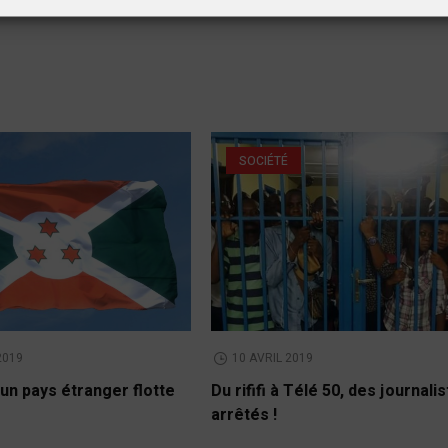
SOCIÉTÉ
2019
10 AVRIL 2019
un pays étranger flotte
Du rififi à Télé 50, des journali
arrêtés !