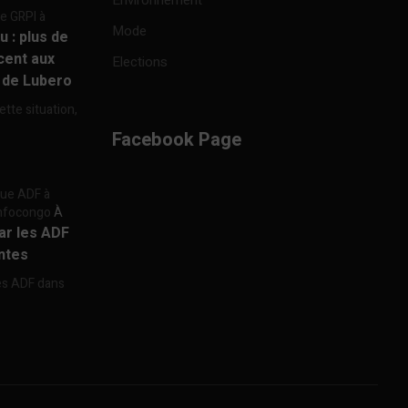
Environnement
re GRPI à
Mode
u : plus de
cent aux
Elections
e de Lubero
ette situation,
Facebook Page
aque ADF à
 Infocongo
À
par les ADF
ntes
les ADF dans