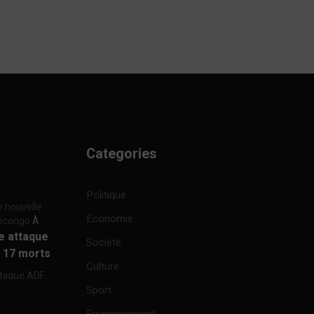
Categories
Politique
e nouvelle
Economie
focongo
À
re attaque
Société
à 17 morts
Culture
ttaque ADF...
Sport