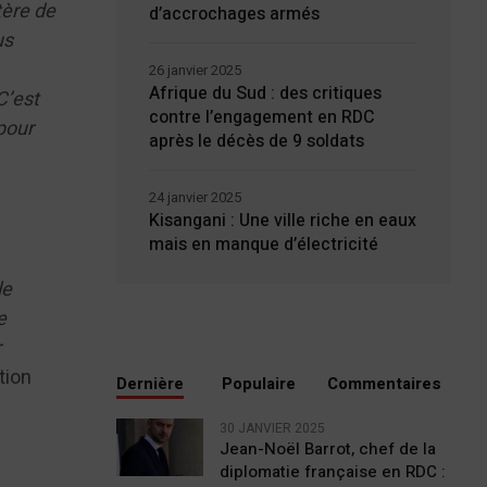
tère de
d’accrochages armés
us
26 janvier 2025
Afrique du Sud : des critiques
C’est
contre l’engagement en RDC
pour
après le décès de 9 soldats
24 janvier 2025
Kisangani : Une ville riche en eaux
mais en manque d’électricité
le
e
r
tion
Dernière
Populaire
Commentaires
30 JANVIER 2025
Jean-Noël Barrot, chef de la
diplomatie française en RDC :