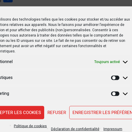
ilisons des technologies telles que les cookies pour stocker et/ou accéder aux
tions relatives aux appareils. Nous le faisons pour améliorer l’expérience de
ion et pour afficher des publicités (non-)personnalisées. Consentir à ces
ogies nous autorisera à traiter des données telles que le comportement de
ion ou les ID uniques sur ce site. Le fait de ne pas consentir ou de retirer son
n à la prison de Makala : des détenus traduits en justice
ement peut avoir un effet négatif sur certaines fonctonnalités et
ristiques.
tionnel
Toujours activé
a justice
Prison centrale de Makala
stiques
Statis
eting
Marke
SUIVANT PO
EPTER LES COOKIES
REFUSER
ENREGISTRER LES PRÉFÉRE
'un
Éliminatoires CAN 2023 : le calendrier comple
Politique de cookies
yo
matchs de la
Déclaration de confidentialité
Impressum