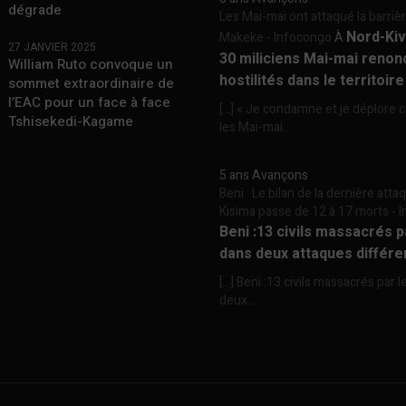
dégrade
Les Mai-mai ont attaqué la barriè
Nord-Kiv
Makeke - Infocongo
À
27 JANVIER 2025
30 miliciens Mai-mai renon
William Ruto convoque un
hostilités dans le territoir
sommet extraordinaire de
l’EAC pour un face à face
[…] « Je condamne et je déplore c
Tshisekedi-Kagame
les Mai-mai...
5 ans Avançons
Beni : Le bilan de la dernière att
Kisima passe de 12 à 17 morts -
Beni :13 civils massacrés 
dans deux attaques différe
[…] Beni :13 civils massacrés par 
deux...