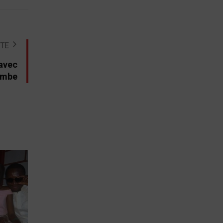
STE
 avec
dombe