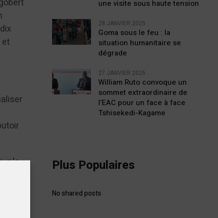
igobert
une visite sous haute tension
n
28 JANVIER 2025
dix
Goma sous le feu : la
 et
situation humanitaire se
dégrade
27 JANVIER 2025
William Ruto convoque un
sommet extraordinaire de
aliser
l’EAC pour un face à face
Tshisekedi-Kagame
butoir
ur le
Plus Populaires
No shared posts