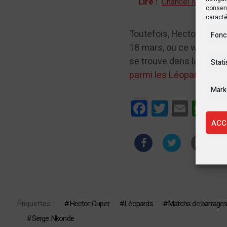
Lire :
Chancel Mbemba : 
consent
caracté
Toutefois, Hector Cuper 
Fonc
18 mars, ou ce weekend.
se trouve dans la capital
Stati
parmi les Léopards est
Mark
Facebook
Twitter
Email
Wha
ACC
Étiquettes :
Hector Cuper
Léopards
Matchs de barrages
Serge Nkonde