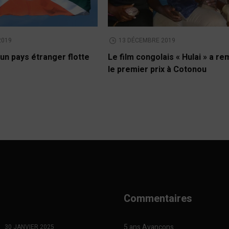
2019
13 DÉCEMBRE 2019
un pays étranger flotte
Le film congolais « Hulai » a r
le premier prix à Cotonou
Commentaires
5 ans Avançons
30 JANVIER 2025