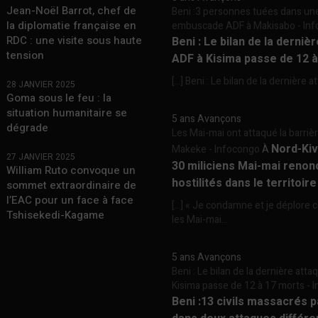
Jean-Noël Barrot, chef de
Beni :3 personnes tuées dans un
la diplomatie française en
embuscade ADF à Makisabo - In
RDC : une visite sous haute
Beni : Le bilan de la derniè
tension
ADF à Kisima passe de 12 
[…] Beni : Le bilan de la dernière a
28 JANVIER 2025
Goma sous le feu : la
situation humanitaire se
5 ans Avançons
dégrade
Les Mai-mai ont attaqué la barriè
Nord-Kiv
Makeke - Infocongo
À
27 JANVIER 2025
30 miliciens Mai-mai renon
William Ruto convoque un
hostilités dans le territoir
sommet extraordinaire de
l’EAC pour un face à face
[…] « Je condamne et je déplore c
Tshisekedi-Kagame
les Mai-mai...
5 ans Avançons
Beni : Le bilan de la dernière att
Kisima passe de 12 à 17 morts -
Beni :13 civils massacrés 