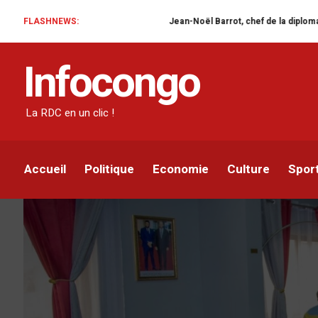
FLASHNEWS:
Jean-Noël Barrot, chef de la diplomatie française en R
SPORT
Infocongo
Barrages Mondial 2022 
s’active pendant que la
La RDC en un clic !
Infocongo
Par
17 MARS 2022
Accueil
Politique
Economie
Culture
Spor