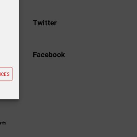
endredi
Twitter
Mossi,
k Elia
tiques
Facebook
ting
NCES
ards