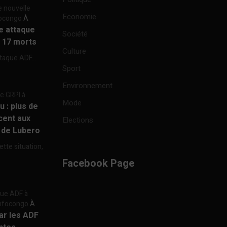
e nouvelle
Economie
focongo
À
re attaque
Société
à 17 morts
Culture
ttaque ADF...
Sport
Environnement
re GRPI à
Mode
u : plus de
cent aux
Elections
e de Lubero
ette situation,
Facebook Page
aque ADF à
 Infocongo
À
par les ADF