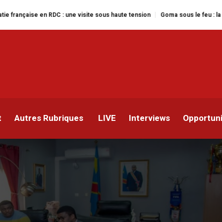
DC : une visite sous haute tension
Goma sous le feu : la situation humanit
: le Ministère des Sport
 liste d’Hector Cuper trai
t
Autres Rubriques
LIVE
Interviews
Opportun