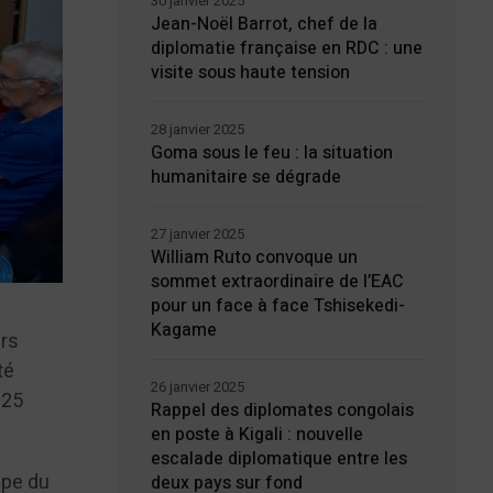
30 janvier 2025
Jean-Noël Barrot, chef de la
diplomatie française en RDC : une
visite sous haute tension
28 janvier 2025
Goma sous le feu : la situation
humanitaire se dégrade
27 janvier 2025
William Ruto convoque un
sommet extraordinaire de l’EAC
pour un face à face Tshisekedi-
Kagame
irs
té
26 janvier 2025
 25
Rappel des diplomates congolais
en poste à Kigali : nouvelle
escalade diplomatique entre les
upe du
deux pays sur fond