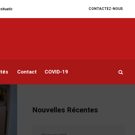
CONTACTEZ-NOUS
aire se dégrade
William Ruto convoque un sommet extraordinaire de l’EAC
s
ne
ités
Contact
COVID-19
Nouvelles Récentes