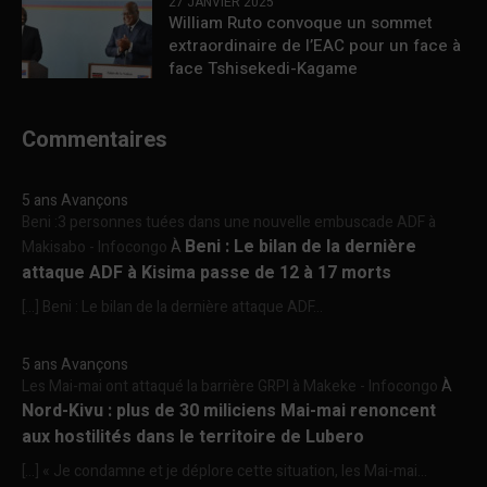
27 JANVIER 2025
William Ruto convoque un sommet
extraordinaire de l’EAC pour un face à
face Tshisekedi-Kagame
Commentaires
5 ans Avançons
Beni :3 personnes tuées dans une nouvelle embuscade ADF à
Beni : Le bilan de la dernière
Makisabo - Infocongo
À
attaque ADF à Kisima passe de 12 à 17 morts
[…] Beni : Le bilan de la dernière attaque ADF...
5 ans Avançons
Les Mai-mai ont attaqué la barrière GRPI à Makeke - Infocongo
À
Nord-Kivu : plus de 30 miliciens Mai-mai renoncent
aux hostilités dans le territoire de Lubero
[…] « Je condamne et je déplore cette situation, les Mai-mai...