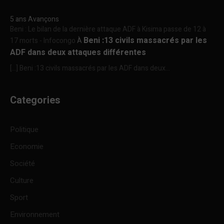
5 ans Avançons
Beni : Le bilan de la dernière attaque ADF à Kisima passe de 12 à
Beni :13 civils massacrés par les
17 morts - Infocongo
À
ADF dans deux attaques différentes
[…] Beni :13 civils massacrés par les ADF dans deux...
Categories
Politique
Economie
Société
Culture
Sport
Environnement