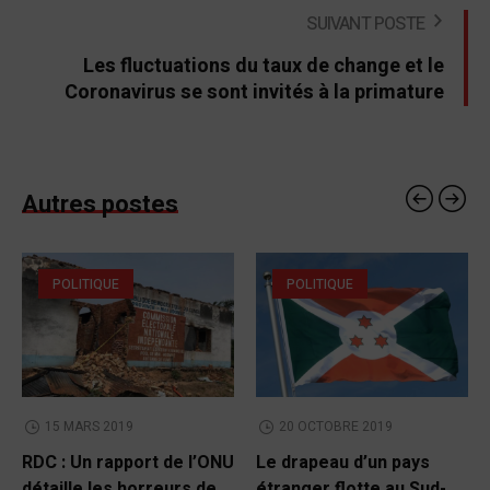
SUIVANT POSTE
Les fluctuations du taux de change et le
Coronavirus se sont invités à la primature
Autres postes
POLITIQUE
POLITIQUE
15 MARS 2019
20 OCTOBRE 2019
RDC : Un rapport de l’ONU
Le drapeau d’un pays
détaille les horreurs de
étranger flotte au Sud-