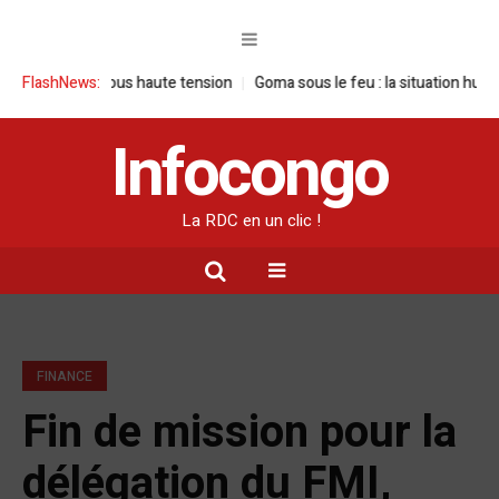
 visite sous haute tension
FlashNews:
Goma sous le feu : la situation humanitaire 
Infocongo
La RDC en un clic !
FINANCE
Fin de mission pour la
délégation du FMI,