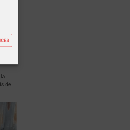
versée
tiques
r la
ting
n petit
NCES
ues et
ements,
 la
ris de