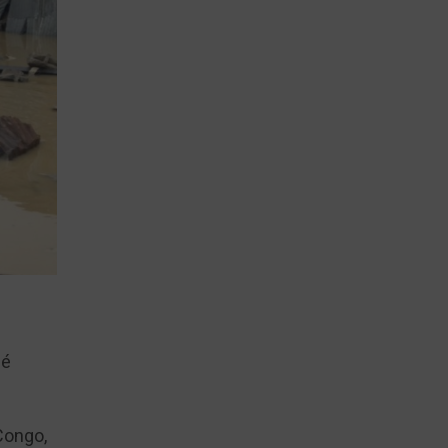
sé
Congo,