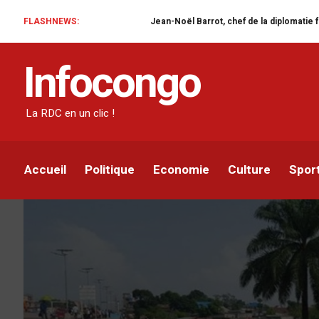
FLASHNEWS:
Jean-Noël Barrot, chef de la diplomatie française en RDC : une 
SOCIÉTÉ
Infocongo
Les eaux de pluie ont t
Kinshasa en Venise, ve
La RDC en un clic !
Infocongo
Par
26 OCTOBRE 2019
Accueil
Politique
Economie
Culture
Spor