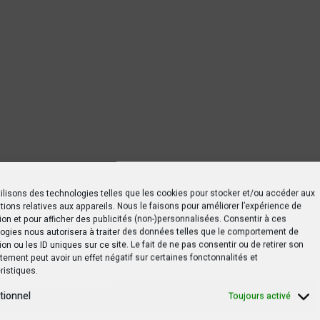
ilisons des technologies telles que les cookies pour stocker et/ou accéder aux
tions relatives aux appareils. Nous le faisons pour améliorer l’expérience de
ion et pour afficher des publicités (non-)personnalisées. Consentir à ces
ogies nous autorisera à traiter des données telles que le comportement de
ion ou les ID uniques sur ce site. Le fait de ne pas consentir ou de retirer son
ement peut avoir un effet négatif sur certaines fonctonnalités et
ristiques.
us les eaux de pluie
tionnel
Toujours activé
énétie, une région du sud de l’Italie, n’ont guère hésité 