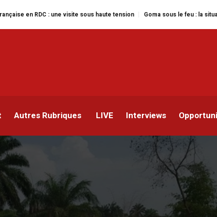
visite sous haute tension
Goma sous le feu : la situation humanitaire se d
ransformé la ville de
ndredi 25 octobre
t
Autres Rubriques
LIVE
Interviews
Opportun