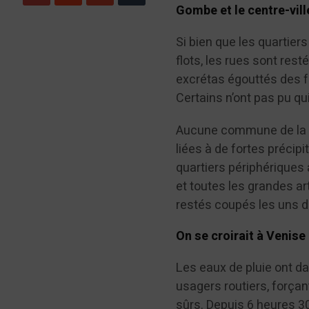
Gombe et le centre-vil
Si bien que les quartie
flots, les rues sont rest
excrétas égouttés des f
Certains n’ont pas pu qui
Aucune commune de la vi
liées à de fortes précip
quartiers périphériques
et toutes les grandes ar
restés coupés les uns d
On se croirait à Venise
Les eaux de pluie ont d
usagers routiers, forçan
sûrs. Depuis 6 heures 30,