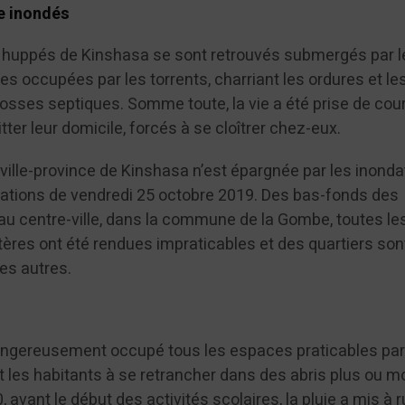
le inondés
rs huppés de Kinshasa se sont retrouvés submergés par l
ées occupées par les torrents, charriant les ordures et le
osses septiques. Somme toute, la vie a été prise de cour
tter leur domicile, forcés à se cloîtrer chez-eux.
lle-province de Kinshasa n’est épargnée par les inonda
itations de vendredi 25 octobre 2019. Des bas-fonds des
 au centre-ville, dans la commune de la Gombe, toutes le
tères ont été rendues impraticables et des quartiers son
es autres.
angereusement occupé tous les espaces praticables par
t les habitants à se retrancher dans des abris plus ou m
 avant le début des activités scolaires, la pluie a mis à 