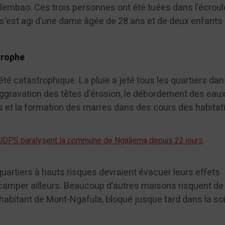
embao. Ces trois personnes ont été tuées dans l’écrou
l s’est agi d’une dame âgée de 28 ans et de deux enfants
strophe
 été catastrophique. La pluie a jeté tous les quartiers da
aggravation des têtes d’érosion, le débordement des eau
es et la formation des marres dans des cours des habitat
l’UDPS paralysent la commune de Ngaliema depuis 22 jours
uartiers à hauts risques devraient évacuer leurs effets
camper ailleurs. Beaucoup d’autres maisons risquent de
n habitant de Mont-Ngafula, bloqué jusque tard dans la so