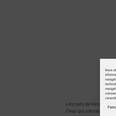
Nous ut
informa
navigat
technol
navigat
consent
caracté
Les rues de Kinshasa so
Fonc
Ceux qui connaissent la V