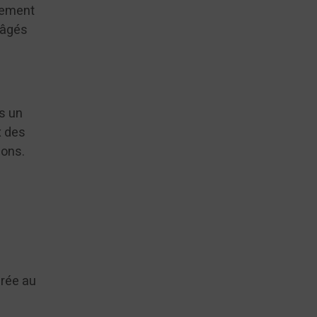
lement
 âgés
ns un
x des
ions.
irée au