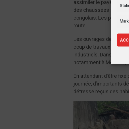
assimiler le paysage qu’
Stati
des chaussées se fait à
congolais. Les plus friq
Mark
route.
Les ouvrages de drainage
ACC
coup de travaux de cur
industriels. Dans les q
notamment à Mont-Ngafu
En attendant d’être fixé 
journée, d’importants dég
détresse reçus des hab