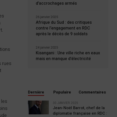
d’accrochages armés
es
26 janvier 2025
Afrique du Sud : des critiques
s
contre l’engagement en RDC
t.
après le décès de 9 soldats
24 janvier 2025
tions
Kisangani : Une ville riche en eaux
mais en manque d’électricité
s rues
t
Dernière
Populaire
Commentaires
 les
30 JANVIER 2025
oins
Jean-Noël Barrot, chef de la
diplomatie française en RDC :
rude