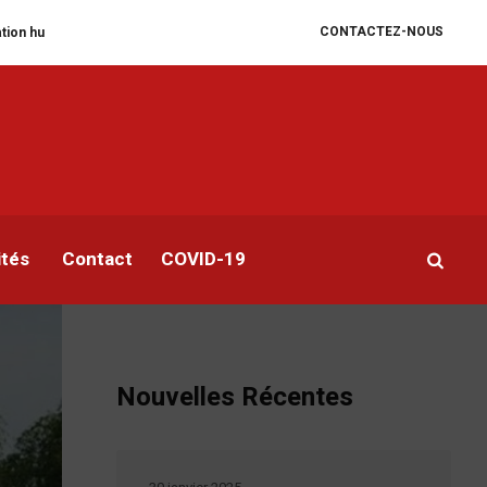
CONTACTEZ-NOUS
égrade
William Ruto convoque un sommet extraordinaire de l’EAC pour un
ités
Contact
COVID-19
Nouvelles Récentes