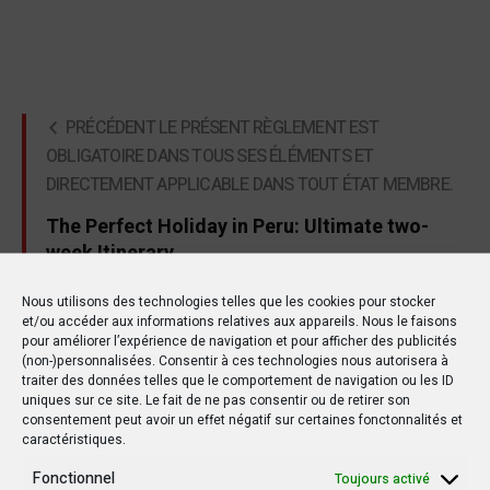
PRÉCÉDENT LE PRÉSENT RÈGLEMENT EST
OBLIGATOIRE DANS TOUS SES ÉLÉMENTS ET
DIRECTEMENT APPLICABLE DANS TOUT ÉTAT MEMBRE.
The Perfect Holiday in Peru: Ultimate two-
week Itinerary
SUIVANT LE PRÉSENT RÈGLEMENT EST OBLIGATOIRE
Nous utilisons des technologies telles que les cookies pour stocker
et/ou accéder aux informations relatives aux appareils. Nous le faisons
DANS TOUS SES ÉLÉMENTS ET DIRECTEMENT
pour améliorer l’expérience de navigation et pour afficher des publicités
APPLICABLE DANS TOUT ÉTAT MEMBRE.
(non-)personnalisées. Consentir à ces technologies nous autorisera à
traiter des données telles que le comportement de navigation ou les ID
Everything you Need to Know about Visiting
uniques sur ce site. Le fait de ne pas consentir ou de retirer son
consentement peut avoir un effet négatif sur certaines fonctonnalités et
Antarctica
caractéristiques.
Fonctionnel
Toujours activé