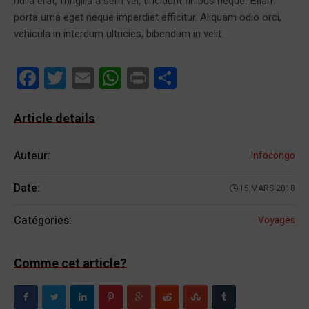
nulla erat, fringilla a sem vel, tincidunt finibus neque. Etiam
porta urna eget neque imperdiet efficitur. Aliquam odio orci,
vehicula in interdum ultricies, bibendum in velit.
Facebook
Twitter
Email
WhatsApp
Print
Partager
Article details
Auteur:
Infocongo
Date:
15 MARS 2018
Catégories:
Voyages
Comme cet article?