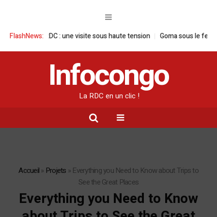
ançaise en RDC : une visite sous haute tension
FlashNews:
Goma sous le feu : la si
Infocongo
La RDC en un clic !
Accueil
»
Projets
»
Everything you Need to Know about Trips to
See the Great Places
Everything you Need to Know
about Trips to See the Great