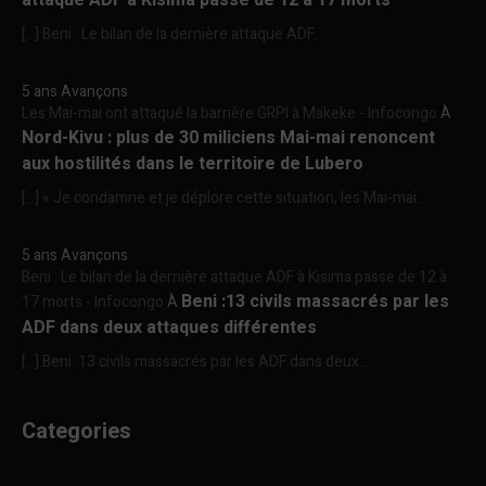
[…] Beni : Le bilan de la dernière attaque ADF...
5 ans Avançons
Les Mai-mai ont attaqué la barrière GRPI à Makeke - Infocongo
À
Nord-Kivu : plus de 30 miliciens Mai-mai renoncent
aux hostilités dans le territoire de Lubero
[…] « Je condamne et je déplore cette situation, les Mai-mai...
5 ans Avançons
Beni : Le bilan de la dernière attaque ADF à Kisima passe de 12 à
Beni :13 civils massacrés par les
17 morts - Infocongo
À
ADF dans deux attaques différentes
[…] Beni :13 civils massacrés par les ADF dans deux...
Categories