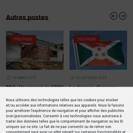
Autres postes
POLITIQUE
POLITIQUE
15 MARS 2019
20 OCTOBRE 2019
RDC : Un rapport de l’ONU
Le drapeau d’un pays
détaille les horreurs de
étranger flotte au Sud-
Nous utilisons des technologies telles que les cookies pour stocker
la violence à Yumbi
Kivu !
et/ou accéder aux informations relatives aux appareils. Nous le faisons
pour améliorer l’expérience de navigation et pour afficher des publicités
(non-)personnalisées. Consentir à ces technologies nous autorisera à
traiter des données telles que le comportement de navigation ou les ID
uniques sur ce site. Le fait de ne pas consentir ou de retirer son
consentement peut avoir un effet négatif sur certaines fonctonnalités et