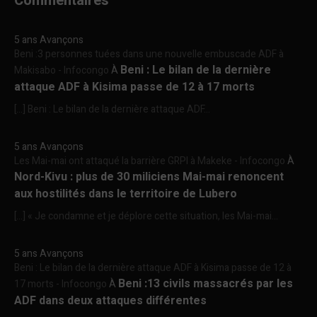
Commentaires
5 ans Avançons
Beni :3 personnes tuées dans une nouvelle embuscade ADF à
Beni : Le bilan de la dernière
Makisabo - Infocongo
À
attaque ADF à Kisima passe de 12 à 17 morts
[…] Beni : Le bilan de la dernière attaque ADF...
5 ans Avançons
Les Mai-mai ont attaqué la barrière GRPI à Makeke - Infocongo
À
Nord-Kivu : plus de 30 miliciens Mai-mai renoncent
aux hostilités dans le territoire de Lubero
[…] « Je condamne et je déplore cette situation, les Mai-mai...
5 ans Avançons
Beni : Le bilan de la dernière attaque ADF à Kisima passe de 12 à
Beni :13 civils massacrés par les
17 morts - Infocongo
À
ADF dans deux attaques différentes