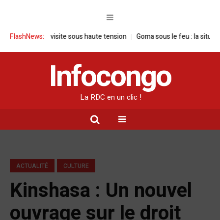
 : une visite sous haute tension
FlashNews:
Goma sous le feu : la situation humani
Infocongo
La RDC en un clic !
ACTUALITÉ
CULTURE
Kinshasa : Un nouvel
ouvrage sur le droit