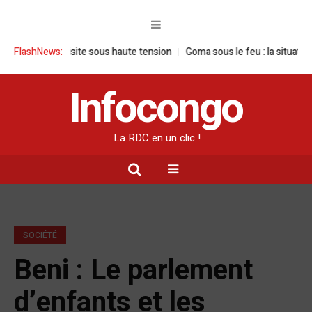
 une visite sous haute tension
FlashNews:
Goma sous le feu : la situation humanit
Infocongo
La RDC en un clic !
SOCIÉTÉ
Beni : Le parlement
d’enfants et les