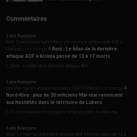
Commentaires
5 ans Avançons
Beni :3 personnes tuées dans une nouvelle embuscade ADF à
Beni : Le bilan de la dernière
Makisabo - Infocongo
À
attaque ADF à Kisima passe de 12 à 17 morts
[…] Beni : Le bilan de la dernière attaque ADF...
5 ans Avançons
Les Mai-mai ont attaqué la barrière GRPI à Makeke - Infocongo
À
Nord-Kivu : plus de 30 miliciens Mai-mai renoncent
aux hostilités dans le territoire de Lubero
[…] « Je condamne et je déplore cette situation, les Mai-mai...
5 ans Avançons
Beni : Le bilan de la dernière attaque ADF à Kisima passe de 12 à