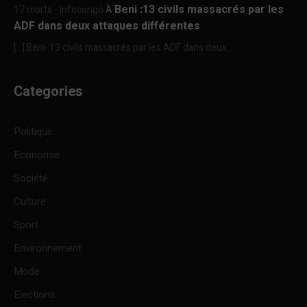
Beni :13 civils massacrés par les
17 morts - Infocongo
À
ADF dans deux attaques différentes
[…] Beni :13 civils massacrés par les ADF dans deux...
Categories
Politique
Economie
Société
Culture
Sport
Environnement
Mode
Elections