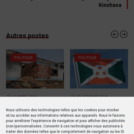
Kinshasa
Autres postes
POLITIQUE
POLITIQUE
15 MARS 2019
20 OCTOBRE 2019
RDC : Un rapport de l’ONU
Le drapeau d’un pays
Nous utilisons des technologies telles que les cookies pour stocker
détaille les horreurs de
étranger flotte au Sud-
et/ou accéder aux informations relatives aux appareils. Nous le faisons
la violence à Yumbi
Kivu !
pour améliorer l’expérience de navigation et pour afficher des publicités
(non-)personnalisées. Consentir à ces technologies nous autorisera à
traiter des données telles que le comportement de navigation ou les ID