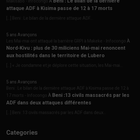
Beni : Le bilan de la dernière
Makisabo - Infocongo
À
attaque ADF à Kisima passe de 12 à 17 morts
[…] Beni : Le bilan de la dernière attaque ADF...
5 ans Avançons
Les Mai-mai ont attaqué la barrière GRPI à Makeke - Infocongo
À
Nord-Kivu : plus de 30 miliciens Mai-mai renoncent
aux hostilités dans le territoire de Lubero
[…] « Je condamne et je déplore cette situation, les Mai-mai...
5 ans Avançons
Beni : Le bilan de la dernière attaque ADF à Kisima passe de 12 à
Beni :13 civils massacrés par les
17 morts - Infocongo
À
ADF dans deux attaques différentes
[…] Beni :13 civils massacrés par les ADF dans deux...
Categories